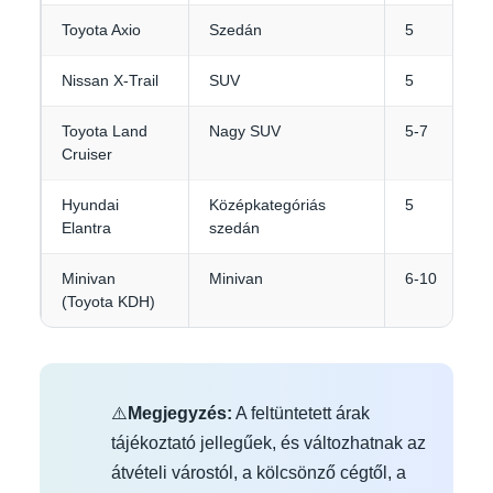
Toyota Axio
Szedán
5
Nissan X-Trail
SUV
5
Toyota Land
Nagy SUV
5-7
Cruiser
Hyundai
Középkategóriás
5
Elantra
szedán
Minivan
Minivan
6-10
(Toyota KDH)
⚠️
Megjegyzés:
A feltüntetett árak
tájékoztató jellegűek, és változhatnak az
átvételi várostól, a kölcsönző cégtől, a