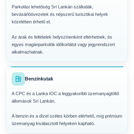
Parkolási lehetőség Srí Lankán szállodák,
bevásárlóövezetek és népszerű turisztikai helyek
közelében érhető el.
Az árak és feltételek helyszínenként eltérhetnek, és
egyes magánparkolók időkorlátot vagy jegyrendszert
alkalmazhatnak.
local_gas_station
Benzinkutak
A CPC és a Lanka IOC a leggyakoribb üzemanyagtöltő
állomások Srí Lankán.
A benzin és a dízel széles körben elérhető, míg prémium
üzemanyag kiválasztott helyeken kapható.