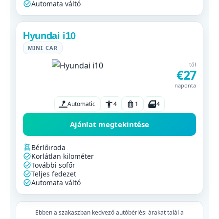
Automata váltó
Hyundai i10
MINI CAR
tól
€27
naponta
Automatic
4
1
4
Ajánlat megtekintése
Bérlőiroda
Korlátlan kilométer
További sofőr
Teljes fedezet
Automata váltó
Ebben a szakaszban kedvező autóbérlési árakat talál a