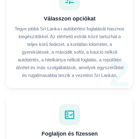
Válasszon opciókat
Tegye jobbá Srí Lanka-i autóbérlési foglalását hasznos
kiegészítőkkel. Az elérhető extrák közé tartozhat a
teljes körű fedezet, a korlátlan kilométer, a
gyerekülések, a második sofőr, a kaució nélküli
2
autóbérlés, a hitelkártya nélküli foglalás, a repülőtéri
átvétel és más szolgáltatások, amelyek egyszerűbbé
és rugalmasabbá teszik a vezetést Srí Lankán.
fact_check
Foglaljon és fizessen