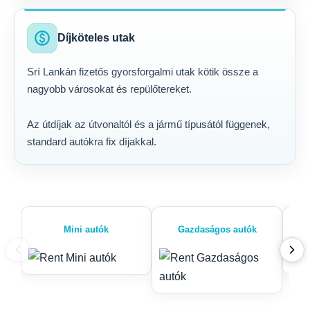
paid
Díjköteles utak
Srí Lankán fizetős gyorsforgalmi utak kötik össze a
nagyobb városokat és repülőtereket.
Az útdíjak az útvonaltól és a jármű típusától függenek,
standard autókra fix díjakkal.
Mini autók
Gazdaságos autók