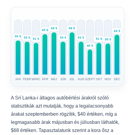
68 $
68 $
65 $
64 $
55 $
53 $
53 $
53 $
51 $
51 $
50 $
40 $
JAN
FEBR
MÁRC
ÁPR
MÁJ
JÚN
JÚL
AUG
SZEPT
OKT
NOV
DEC
A Srí Lanka-i átlagos autóbérlési árakról szóló
statisztikák azt mutatják, hogy a legalacsonyabb
árakat szeptemberben rögzítik, $40 értéken, míg a
legmagasabb árak májusban és júliusban láthatók,
$68 értéken. Tapasztalatunk szerint a kora ősz a