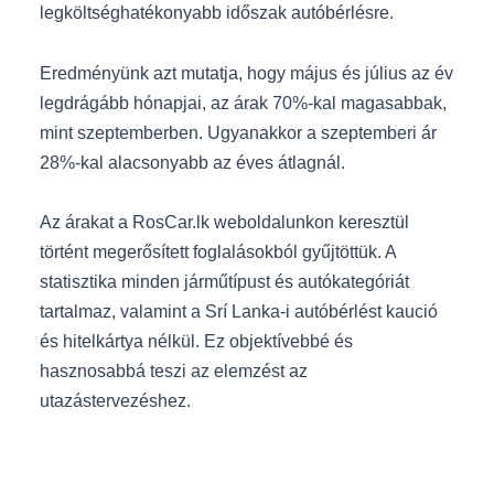
legköltséghatékonyabb időszak autóbérlésre.
Eredményünk azt mutatja, hogy május és július az év
legdrágább hónapjai, az árak 70%-kal magasabbak,
mint szeptemberben. Ugyanakkor a szeptemberi ár
28%-kal alacsonyabb az éves átlagnál.
Az árakat a RosCar.lk weboldalunkon keresztül
történt megerősített foglalásokból gyűjtöttük. A
statisztika minden járműtípust és autókategóriát
tartalmaz, valamint a Srí Lanka-i autóbérlést kaució
és hitelkártya nélkül. Ez objektívebbé és
hasznosabbá teszi az elemzést az
utazástervezéshez.