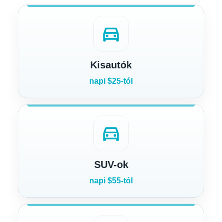
directions_car
Kisautók
napi $25-tól
directions_car
SUV-ok
napi $55-tól