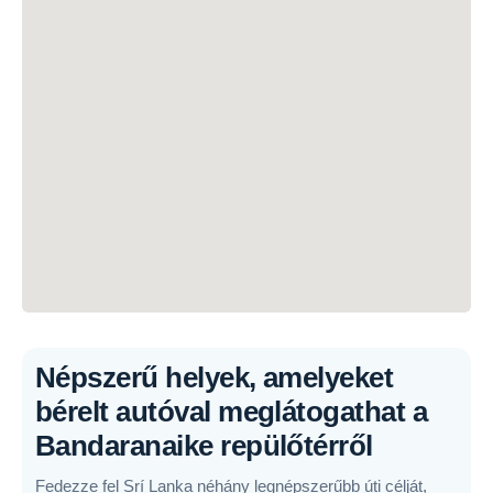
Népszerű helyek, amelyeket
bérelt autóval meglátogathat a
Bandaranaike repülőtérről
Fedezze fel Srí Lanka néhány legnépszerűbb úti célját,