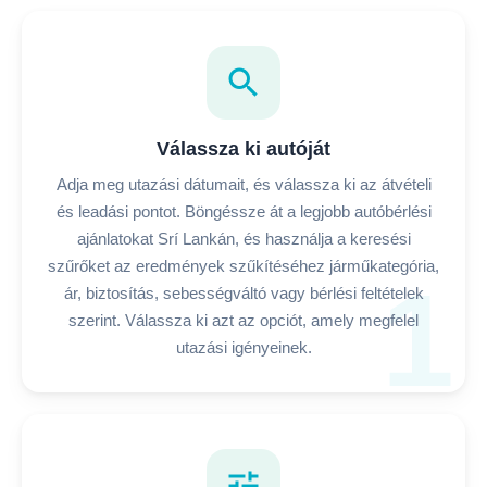
search
Válassza ki autóját
Adja meg utazási dátumait, és válassza ki az átvételi
és leadási pontot. Böngéssze át a legjobb autóbérlési
ajánlatokat Srí Lankán, és használja a keresési
szűrőket az eredmények szűkítéséhez járműkategória,
1
ár, biztosítás, sebességváltó vagy bérlési feltételek
szerint. Válassza ki azt az opciót, amely megfelel
utazási igényeinek.
tune