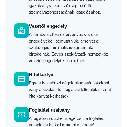
igazolványra van szükség a bérlő
személyazonosságának igazolásához.
Vezetői engedély
badge
A járművezetőknek érvényes vezetői
engedélyt kell bemutatniuk, amelyet a
szükséges minimális időtartam óta
birtokolnak. Egyes szolgáltatók nemzetközi
vezetői engedélyt is kérhetnek.
Hitelkártya
credit_card
Egyes kölcsönző cégek biztonsági okokból
vagy a kiválasztott foglalási feltételek szerint
hitelkártyát kérhetnek.
Foglalási utalvány
confirmation_number
A foglalási voucher megerősíti a foglalás
adatait, és be kell mutatni a bérautó