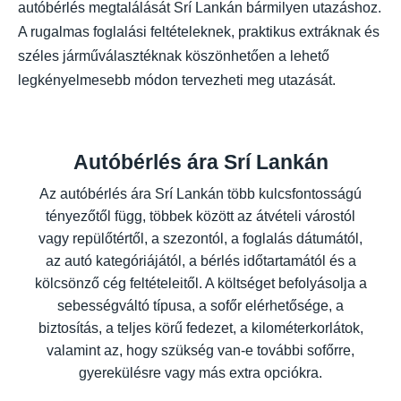
autóbérlés megtalálását Srí Lankán bármilyen utazáshoz.
A rugalmas foglalási feltételeknek, praktikus extráknak és
széles járműválasztéknak köszönhetően a lehető
legkényelmesebb módon tervezheti meg utazását.
Autóbérlés ára Srí Lankán
Az autóbérlés ára Srí Lankán több kulcsfontosságú
tényezőtől függ, többek között az átvételi várostól
vagy repülőtértől, a szezontól, a foglalás dátumától,
az autó kategóriájától, a bérlés időtartamától és a
kölcsönző cég feltételeitől. A költséget befolyásolja a
sebességváltó típusa, a sofőr elérhetősége, a
biztosítás, a teljes körű fedezet, a kilométerkorlátok,
valamint az, hogy szükség van-e további sofőrre,
gyerekülésre vagy más extra opciókra.