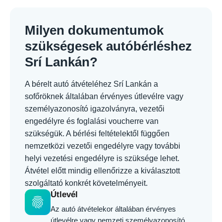
Milyen dokumentumok
szükségesek autóbérléshez
Srí Lankán?
A bérelt autó átvételéhez Srí Lankán a
sofőröknek általában érvényes útlevélre vagy
személyazonosító igazolványra, vezetői
engedélyre és foglalási voucherre van
szükségük. A bérlési feltételektől függően
nemzetközi vezetői engedélyre vagy további
helyi vezetési engedélyre is szüksége lehet.
Átvétel előtt mindig ellenőrizze a kiválasztott
szolgáltató konkrét követelményeit.
Útlevél
fingerprint
Az autó átvételekor általában érvényes
útlevélre vagy nemzeti személyazonosító