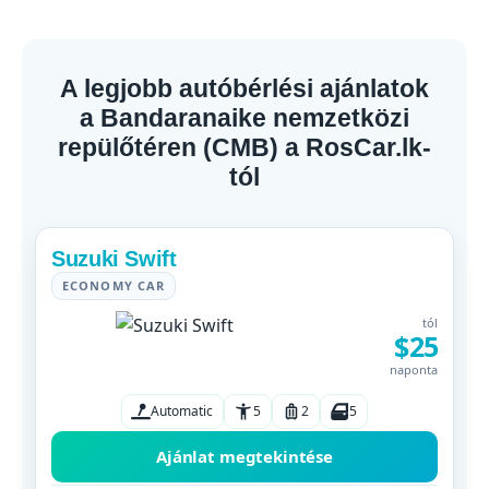
A legjobb autóbérlési ajánlatok
a Bandaranaike nemzetközi
repülőtéren (CMB) a RosCar.lk-
tól
Suzuki Swift
ECONOMY CAR
tól
$25
naponta
Automatic
5
2
5
Ajánlat megtekintése