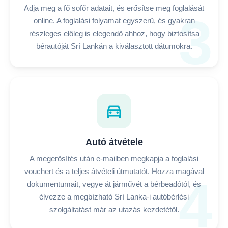
Adja meg a fő sofőr adatait, és erősítse meg foglalását
3
online. A foglalási folyamat egyszerű, és gyakran
részleges előleg is elegendő ahhoz, hogy biztosítsa
bérautóját Srí Lankán a kiválasztott dátumokra.
directions_car
Autó átvétele
A megerősítés után e-mailben megkapja a foglalási
vouchert és a teljes átvételi útmutatót. Hozza magával
4
dokumentumait, vegye át járművét a bérbeadótól, és
élvezze a megbízható Srí Lanka-i autóbérlési
szolgáltatást már az utazás kezdetétől.