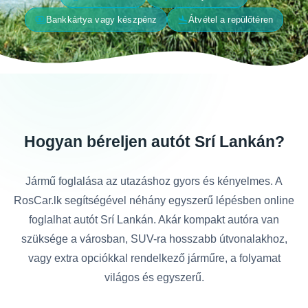
payments
flight_land
Bankkártya vagy készpénz
Átvétel a repülőtéren
Hogyan béreljen autót Srí Lankán?
Jármű foglalása az utazáshoz gyors és kényelmes. A
RosCar.lk segítségével néhány egyszerű lépésben online
foglalhat autót Srí Lankán. Akár kompakt autóra van
szüksége a városban, SUV-ra hosszabb útvonalakhoz,
vagy extra opciókkal rendelkező járműre, a folyamat
világos és egyszerű.