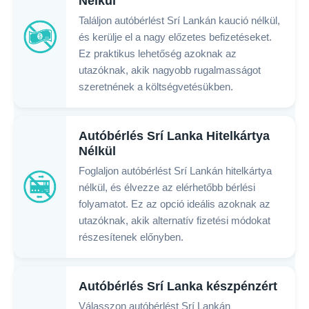
Nélkül
Találjon autóbérlést Srí Lankán kaució nélkül,
és kerülje el a nagy előzetes befizetéseket.
Ez praktikus lehetőség azoknak az
utazóknak, akik nagyobb rugalmasságot
szeretnének a költségvetésükben.
Autóbérlés Srí Lanka Hitelkártya
Nélkül
Foglaljon autóbérlést Srí Lankán hitelkártya
nélkül, és élvezze az elérhetőbb bérlési
folyamatot. Ez az opció ideális azoknak az
utazóknak, akik alternatív fizetési módokat
részesítenek előnyben.
Autóbérlés Srí Lanka készpénzért
Válasszon autóbérlést Srí Lankán