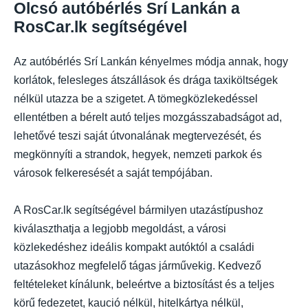
Olcsó autóbérlés Srí Lankán a
RosCar.lk segítségével
Az autóbérlés Srí Lankán kényelmes módja annak, hogy
korlátok, felesleges átszállások és drága taxiköltségek
nélkül utazza be a szigetet. A tömegközlekedéssel
ellentétben a bérelt autó teljes mozgásszabadságot ad,
lehetővé teszi saját útvonalának megtervezését, és
megkönnyíti a strandok, hegyek, nemzeti parkok és
városok felkeresését a saját tempójában.
A RosCar.lk segítségével bármilyen utazástípushoz
kiválaszthatja a legjobb megoldást, a városi
közlekedéshez ideális kompakt autóktól a családi
utazásokhoz megfelelő tágas járművekig. Kedvező
feltételeket kínálunk, beleértve a biztosítást és a teljes
körű fedezetet, kaució nélkül, hitelkártya nélkül,