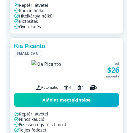
Reptéri átvétel
Kaució nélkül
Hitelkártya nélkül
Biztosítás
Gyerekülés
Kia Picanto
SMALL CAR
tól
$26
naponta
Automatic
4
1
5
Ajánlat megtekintése
Reptéri átvétel
Nincs kaució
Fizessen egy részt most
Teljes fedezet