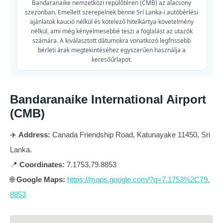
Bandaranaike nemzetközi repülőtéren (CMB) az alacsony
szezonban. Emellett szerepelnek benne Srí Lanka-i autóbérlési
ajánlatok kaució nélkül és kötelező hitelkártya-követelmény
nélkül, ami még kényelmesebbé teszi a foglalást az utazók
számára. A kiválasztott dátumokra vonatkozó legfrissebb
bérleti árak megtekintéséhez egyszerűen használja a
keresőűrlapot.
Bandaranaike International Airport
(CMB)
✈️
Address:
Canada Friendship Road, Katunayake 11450, Sri
Lanka.
📍
Coordinates:
7.1753,79.8853
🌐
Google Maps:
https://maps.google.com/?q=7.1753%2C79.
8853