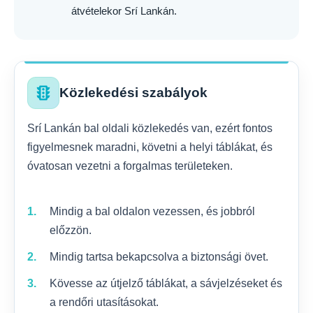
átvételekor Srí Lankán.
traffic
Közlekedési szabályok
Srí Lankán bal oldali közlekedés van, ezért fontos
figyelmesnek maradni, követni a helyi táblákat, és
óvatosan vezetni a forgalmas területeken.
Mindig a bal oldalon vezessen, és jobbról
előzzön.
Mindig tartsa bekapcsolva a biztonsági övet.
Kövesse az útjelző táblákat, a sávjelzéseket és
a rendőri utasításokat.