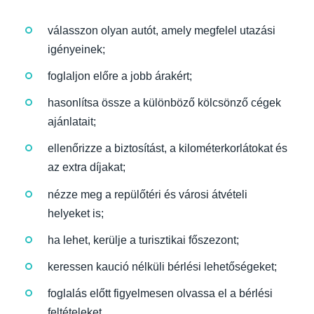
válasszon olyan autót, amely megfelel utazási
igényeinek;
foglaljon előre a jobb árakért;
hasonlítsa össze a különböző kölcsönző cégek
ajánlatait;
ellenőrizze a biztosítást, a kilométerkorlátokat és
az extra díjakat;
nézze meg a repülőtéri és városi átvételi
helyeket is;
ha lehet, kerülje a turisztikai főszezont;
keressen kaució nélküli bérlési lehetőségeket;
foglalás előtt figyelmesen olvassa el a bérlési
feltételeket.