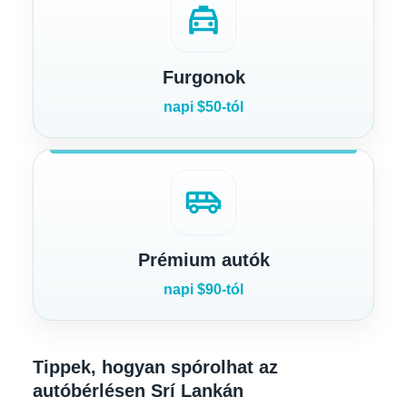
local_taxi
Furgonok
napi $50-tól
airport_shuttle
Prémium autók
napi $90-tól
Tippek, hogyan spórolhat az
autóbérlésen Srí Lankán