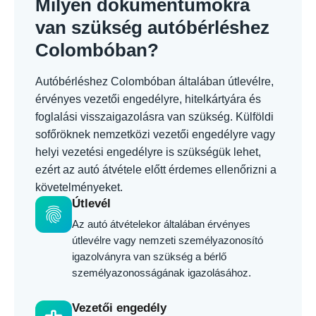
Milyen dokumentumokra
van szükség autóbérléshez
Colombóban?
Autóbérléshez Colombóban általában útlevélre,
érvényes vezetői engedélyre, hitelkártyára és
foglalási visszaigazolásra van szükség. Külföldi
sofőröknek nemzetközi vezetői engedélyre vagy
helyi vezetési engedélyre is szükségük lehet,
ezért az autó átvétele előtt érdemes ellenőrizni a
követelményeket.
Útlevél
fingerprint
Az autó átvételekor általában érvényes
útlevélre vagy nemzeti személyazonosító
igazolványra van szükség a bérlő
személyazonosságának igazolásához.
Vezetői engedély