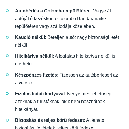
Autóbérlés a Colombo repülőtéren
: Vegye át
autóját érkezéskor a Colombo Bandaranaike
repülőtéren vagy szállodája közelében.
Kaució nélkül
: Béreljen autót nagy biztonsági letét
nélkül.
Hitelkártya nélkül
: A foglalás hitelkártya nélkül is
elérhető.
Készpénzes fizetés
: Fizessen az autóbérlésért az
átvételkor.
Fizetés betéti kártyával
: Kényelmes lehetőség
azoknak a turistáknak, akik nem használnak
hitelkártyát.
Biztosítás és teljes körű fedezet
: Átlátható
biztosítási feltételek, teljes körű fedezet