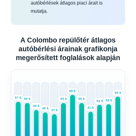
autóbérlések átlagos piaci árait is
mutatja.
A Colombo repülőtér átlagos
autóbérlési árainak grafikonja
megerősített foglalások alapján
68 $
65 $
57 $
55 $
55 $
55 $
53 $
52 $
44 $
41 $
40 $
37 $