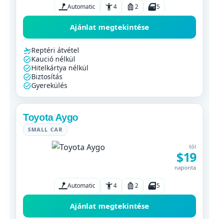
Automatic
4
2
5
Ajánlat megtekintése
Reptéri átvétel
Kaució nélkül
Hitelkártya nélkül
Biztosítás
Gyerekülés
Toyota Aygo
SMALL CAR
tól
$19
naponta
Automatic
4
2
5
Ajánlat megtekintése