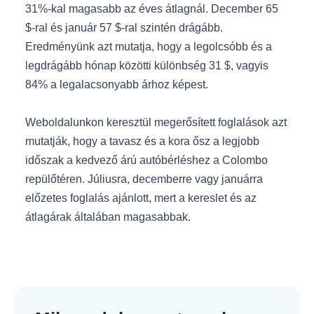
31%-kal magasabb az éves átlagnál. December 65
$-ral és január 57 $-ral szintén drágább.
Eredményünk azt mutatja, hogy a legolcsóbb és a
legdrágább hónap közötti különbség 31 $, vagyis
84% a legalacsonyabb árhoz képest.
Weboldalunkon keresztül megerősített foglalások azt
mutatják, hogy a tavasz és a kora ősz a legjobb
időszak a kedvező árú autóbérléshez a Colombo
repülőtéren. Júliusra, decemberre vagy januárra
előzetes foglalás ajánlott, mert a kereslet és az
átlagárak általában magasabbak.