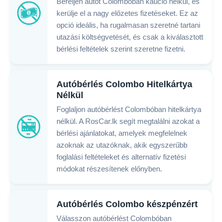
Béreljen autót Colombóban kaució nélkül, és
kerülje el a nagy előzetes fizetéseket. Ez az
opció ideális, ha rugalmasan szeretné tartani
utazási költségvetését, és csak a kiválasztott
bérlési feltételek szerint szeretne fizetni.
Autóbérlés Colombo Hitelkártya
Nélkül
Foglaljon autóbérlést Colombóban hitelkártya
nélkül. A RosCar.lk segít megtalálni azokat a
bérlési ajánlatokat, amelyek megfelelnek
azoknak az utazóknak, akik egyszerűbb
foglalási feltételeket és alternatív fizetési
módokat részesítenek előnyben.
Autóbérlés Colombo készpénzért
Válasszon autóbérlést Colombóban