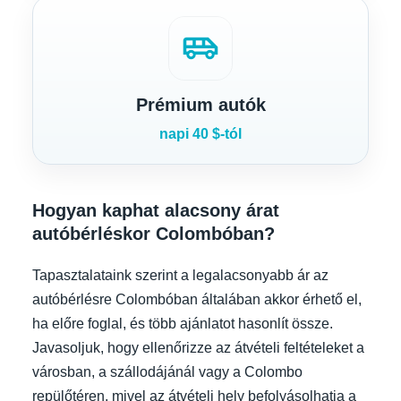
airport_shuttle
Prémium autók
napi 40 $-tól
Hogyan kaphat alacsony árat
autóbérléskor Colombóban?
Tapasztalataink szerint a legalacsonyabb ár az
autóbérlésre Colombóban általában akkor érhető el,
ha előre foglal, és több ajánlatot hasonlít össze.
Javasoljuk, hogy ellenőrizze az átvételi feltételeket a
városban, a szállodájánál vagy a Colombo
repülőtéren, mivel az átvételi hely befolyásolhatja a