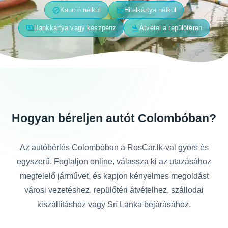
verified
credit_card_off
Kaució nélkül
Hitelkártya nélkül
payments
flight_land
Bankkártya vagy készpénz
Átvétel a repülőtéren
Hogyan béreljen autót Colombóban?
Az autóbérlés Colombóban a RosCar.lk-val gyors és
egyszerű. Foglaljon online, válassza ki az utazásához
megfelelő járművet, és kapjon kényelmes megoldást
városi vezetéshez, repülőtéri átvételhez, szállodai
kiszállításhoz vagy Srí Lanka bejárásához.