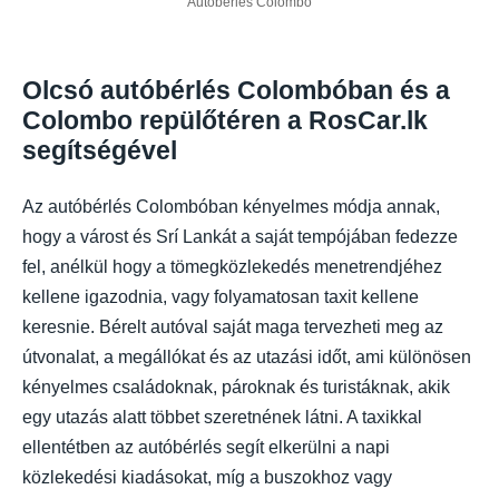
Autóbérlés Colombo
Olcsó autóbérlés Colombóban és a
Colombo repülőtéren a RosCar.lk
segítségével
Az autóbérlés Colombóban kényelmes módja annak,
hogy a várost és Srí Lankát a saját tempójában fedezze
fel, anélkül hogy a tömegközlekedés menetrendjéhez
kellene igazodnia, vagy folyamatosan taxit kellene
keresnie. Bérelt autóval saját maga tervezheti meg az
útvonalat, a megállókat és az utazási időt, ami különösen
kényelmes családoknak, pároknak és turistáknak, akik
egy utazás alatt többet szeretnének látni. A taxikkal
ellentétben az autóbérlés segít elkerülni a napi
közlekedési kiadásokat, míg a buszokhoz vagy