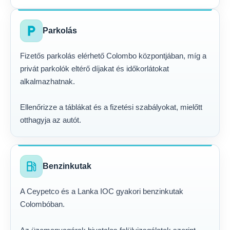
local_parking
Parkolás
Fizetős parkolás elérhető Colombo központjában, míg a
privát parkolók eltérő díjakat és időkorlátokat
alkalmazhatnak.
Ellenőrizze a táblákat és a fizetési szabályokat, mielőtt
otthagyja az autót.
local_gas_station
Benzinkutak
A Ceypetco és a Lanka IOC gyakori benzinkutak
Colombóban.