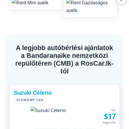
A legjobb autóbérlési ajánlatok
a Bandaranaike nemzetközi
repülőtéren (CMB) a RosCar.lk-
tól
Suzuki Celerio
ECONOMY CAR
tól
$17
naponta