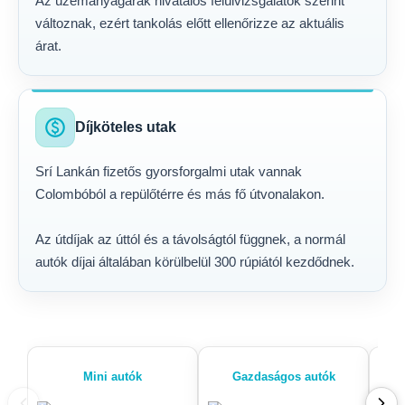
Az üzemanyagárak hivatalos felülvizsgálatok szerint
változnak, ezért tankolás előtt ellenőrizze az aktuális
árat.
paid
Díjköteles utak
Srí Lankán fizetős gyorsforgalmi utak vannak
Colombóból a repülőtérre és más fő útvonalakon.
Az útdíjak az úttól és a távolságtól függnek, a normál
autók díjai általában körülbelül 300 rúpiától kezdődnek.
Mini autók
Gazdaságos autók