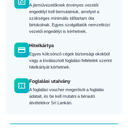
badge
A járművezetőknek érvényes vezetői
engedélyt kell bemutatniuk, amelyet a
szükséges minimális időtartam óta
birtokolnak. Egyes szolgáltatók nemzetközi
vezetői engedélyt is kérhetnek.
Hitelkártya
credit_card
Egyes kölcsönző cégek biztonsági okokból
vagy a kiválasztott foglalási feltételek szerint
hitelkártyát kérhetnek.
Foglalási utalvány
confirmation_number
A foglalási voucher megerősíti a foglalás
adatait, és be kell mutatni a bérautó
átvételekor Srí Lankán.