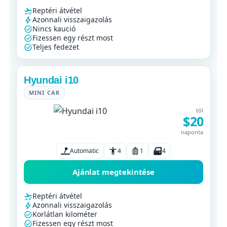
Reptéri átvétel
Azonnali visszaigazolás
Nincs kaució
Fizessen egy részt most
Teljes fedezet
Hyundai i10
MINI CAR
tól
$20
naponta
Automatic
4
1
4
Ajánlat megtekintése
Reptéri átvétel
Azonnali visszaigazolás
Korlátlan kilométer
Fizessen egy részt most