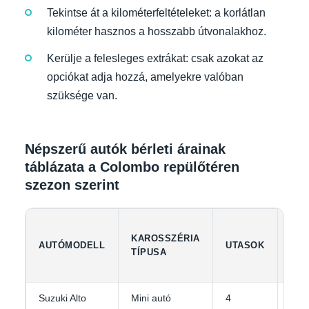
Tekintse át a kilométerfeltételeket: a korlátlan
kilométer hasznos a hosszabb útvonalakhoz.
Kerülje a felesleges extrákat: csak azokat az
opciókat adja hozzá, amelyekre valóban
szüksége van.
Népszerű autók bérleti árainak
táblázata a Colombo repülőtéren
szezon szerint
KAROSSZÉRIA
AUTÓMODELL
UTASOK
CS
TÍPUSA
Suzuki Alto
Mini autó
4
1-2