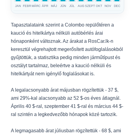
JAN
FEBR
MÁRC
ÁPR
MÁJ
JÚN
JÚL
AUG
SZEPT
OKT
NOV
DEC
Tapasztalataink szerint a Colombo repülőtéren a
kaució és hitelkártya nélküli autóbérlés árai
hónaponként változnak. Az árakat a RosCar.lk-n
keresztül végrehajtott megerősített autófoglalásokból
gyűjtöttük, a statisztika pedig minden járműtípust és
osztályt tartalmaz, beleértve a kaució nélküli és
hitelkártyát nem igénylő foglalásokat is.
A legalacsonyabb árat májusban rögzítettük - 37 $,
ami 29%-kal alacsonyabb az 52 $-os éves átlagnál.
Április 40 $-ral, szeptember 41 $-ral és március 44 $-
ral szintén a legkedvezőbb hónapok közé tartozik.
A legmagasabb árat júliusban rögzítettük - 68 $, ami