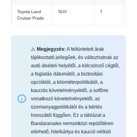
Toyota Land
SUV
7
4-5
Cruiser Prado
⚠️
Megjegyzés:
A feltüntetett árak
tájékoztató jellegűek, és változhatnak az
autó átvételi helyétől, a kölcsönző cégtől,
a foglalás dátumától, a biztosítási
opcióktól, a kilométerpolitikától, a
kauciós követelményektől, a sofőrre
vonatkozó követelményektől, az
üzemanyagpolitikától és a bérlés
hosszától függően. Ez a táblázat a
Bandaranaike nemzetközi repülőtéren
elérhető, hitelkártya és kaució nélküli