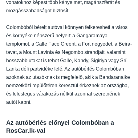
vonatokhoz képest több kényelmet, magánszférát és
mozgásszabadságot biztosít.
Colombóból bérelt autóval könnyen felkeresheti a város
és környéke népszerű helyeit: a Gangaramaya
templomot, a Galle Face Greent, a Fort negyedet, a Beira-
tavat, a Mount Lavinia és Negombo strandjait, valamint
hosszabb utakat is tehet Galle, Kandy, Sigiriya vagy Srí
Lanka déli partvidéke felé. Az autóbérlés Colombóban
azoknak az utazóknak is megfelelő, akik a Bandaranaike
nemzetközi repülőtéren keresztül érkeznek az országba,
és felesleges várakozás nélkül azonnal szeretnének
autót kapni.
Az autóbérlés előnyei Colombóban a
RosCar.lk-val