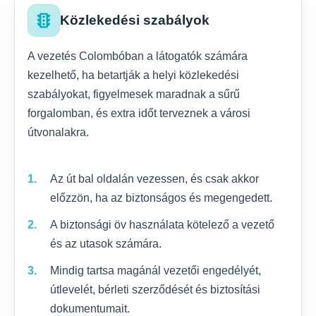
traffic
Közlekedési szabályok
A vezetés Colombóban a látogatók számára
kezelhető, ha betartják a helyi közlekedési
szabályokat, figyelmesek maradnak a sűrű
forgalomban, és extra időt terveznek a városi
útvonalakra.
Az út bal oldalán vezessen, és csak akkor
előzzön, ha az biztonságos és megengedett.
A biztonsági öv használata kötelező a vezető
és az utasok számára.
Mindig tartsa magánál vezetői engedélyét,
útlevelét, bérleti szerződését és biztosítási
dokumentumait.