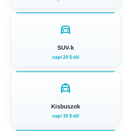
directions_car
SUV-k
napi 29 $-tól
local_taxi
Kisbuszok
napi 35 $-tól