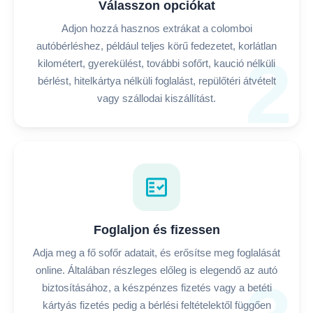
Válasszon opciókat
Adjon hozzá hasznos extrákat a colomboi
autóbérléshez, például teljes körű fedezetet, korlátlan
2
kilométert, gyerekülést, további sofőrt, kaució nélküli
bérlést, hitelkártya nélküli foglalást, repülőtéri átvételt
vagy szállodai kiszállítást.
fact_check
Foglaljon és fizessen
Adja meg a fő sofőr adatait, és erősítse meg foglalását
online. Általában részleges előleg is elegendő az autó
biztosításához, a készpénzes fizetés vagy a betéti
kártyás fizetés pedig a bérlési feltételektől függően