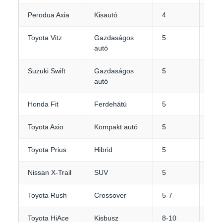
Perodua Axia
Kisautó
4
1-2
Toyota Vitz
Gazdaságos
5
2
autó
Suzuki Swift
Gazdaságos
5
2-3
autó
Honda Fit
Ferdehátú
5
2-3
Toyota Axio
Kompakt autó
5
3-4
Toyota Prius
Hibrid
5
3
Nissan X-Trail
SUV
5
4
Toyota Rush
Crossover
5-7
3-4
Toyota HiAce
Kisbusz
8-10
4-5