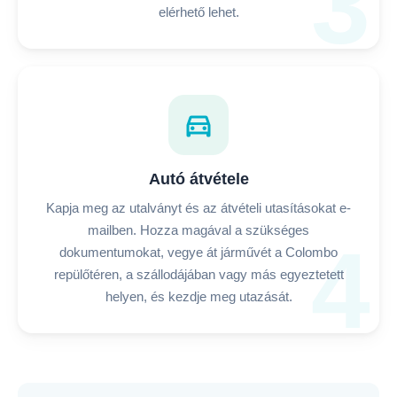
3
elérhető lehet.
directions_car
Autó átvétele
Kapja meg az utalványt és az átvételi utasításokat e-
mailben. Hozza magával a szükséges
4
dokumentumokat, vegye át járművét a Colombo
repülőtéren, a szállodájában vagy más egyeztetett
helyen, és kezdje meg utazását.