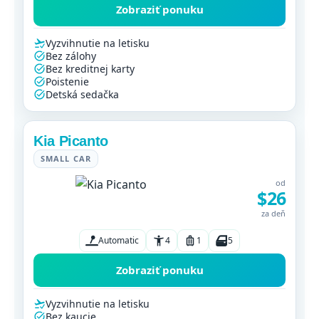
Zobraziť ponuku
Vyzvihnutie na letisku
Bez zálohy
Bez kreditnej karty
Poistenie
Detská sedačka
Kia Picanto
SMALL CAR
od
$26
za deň
Automatic
4
1
5
Zobraziť ponuku
Vyzvihnutie na letisku
Bez kaucie