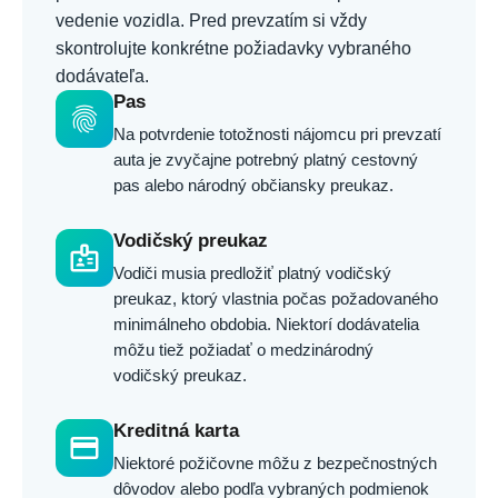
vedenie vozidla. Pred prevzatím si vždy
skontrolujte konkrétne požiadavky vybraného
dodávateľa.
Pas
fingerprint
Na potvrdenie totožnosti nájomcu pri prevzatí
auta je zvyčajne potrebný platný cestovný
pas alebo národný občiansky preukaz.
Vodičský preukaz
badge
Vodiči musia predložiť platný vodičský
preukaz, ktorý vlastnia počas požadovaného
minimálneho obdobia. Niektorí dodávatelia
môžu tiež požiadať o medzinárodný
vodičský preukaz.
Kreditná karta
credit_card
Niektoré požičovne môžu z bezpečnostných
dôvodov alebo podľa vybraných podmienok