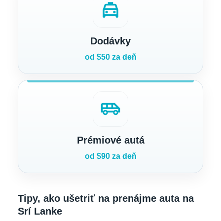
local_taxi
Dodávky
od $50 za deň
airport_shuttle
Prémiové autá
od $90 za deň
Tipy, ako ušetriť na prenájme auta na
Srí Lanke