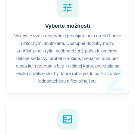
tune
Vyberte možnosti
Vylepšite svoju rezerváciu prenájmu auta na Srí Lanke
užitočnými doplnkami. Dostupné doplnky môžu
zahŕňať plné krytie, neobmedzený počet kilometrov,
detské sedačky, druhého vodiča, prenájom auta bez
2
depozitu, rezerváciu bez kreditnej karty, prevzatie na
letisku a ďalšie služby, ktoré robia jazdu na Srí Lanke
jednoduchšou a flexibilnejšou.
fact_check