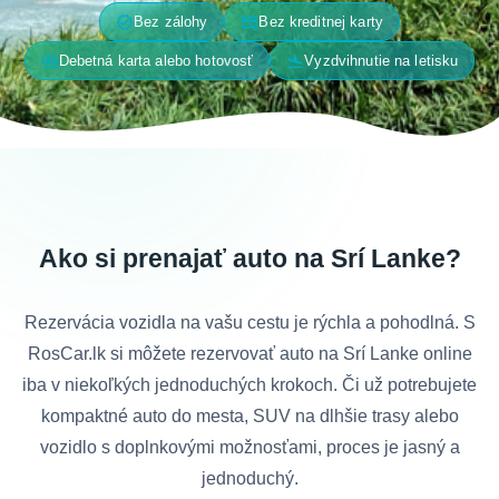
verified
credit_card_off
Bez zálohy
Bez kreditnej karty
payments
flight_land
Debetná karta alebo hotovosť
Vyzdvihnutie na letisku
Ako si prenajať auto na Srí Lanke?
Rezervácia vozidla na vašu cestu je rýchla a pohodlná. S
RosCar.lk si môžete rezervovať auto na Srí Lanke online
iba v niekoľkých jednoduchých krokoch. Či už potrebujete
kompaktné auto do mesta, SUV na dlhšie trasy alebo
vozidlo s doplnkovými možnosťami, proces je jasný a
jednoduchý.