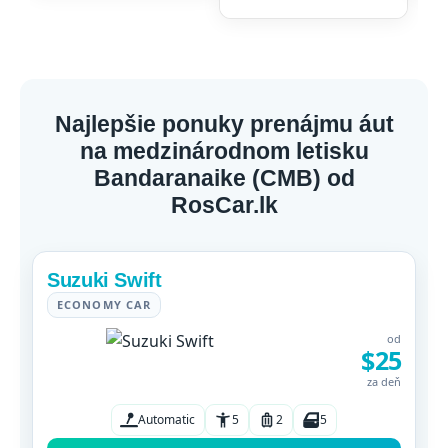
Najlepšie ponuky prenájmu áut
na medzinárodnom letisku
Bandaranaike (CMB) od
RosCar.lk
Suzuki Swift
ECONOMY CAR
od
$25
za deň
Automatic
5
2
5