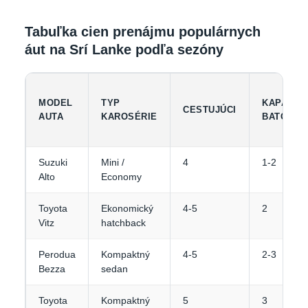
Tabuľka cien prenájmu populárnych
áut na Srí Lanke podľa sezóny
MODEL
TYP
KAPACIT
CESTUJÚCI
AUTA
KAROSÉRIE
BATOŽIN
Suzuki
Mini /
4
1-2
Alto
Economy
Toyota
Ekonomický
4-5
2
Vitz
hatchback
Perodua
Kompaktný
4-5
2-3
Bezza
sedan
Toyota
Kompaktný
5
3