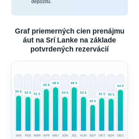
depozitu.
Graf priemerných cien prenájmu
áut na Srí Lanke na základe
potvrdených rezervácií
68 $
68 $
65 $
64 $
55 $
53 $
53 $
53 $
51 $
51 $
50 $
40 $
JAN
FEB
MAR
APR
MÁJ
JÚN
JÚL
AUG
SEP
OKT
NOV
DEC