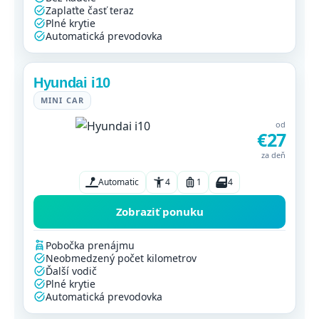
Zaplaťte časť teraz
Plné krytie
Automatická prevodovka
Hyundai i10
MINI CAR
od
€27
za deň
Automatic
4
1
4
Zobraziť ponuku
Pobočka prenájmu
Neobmedzený počet kilometrov
Ďalší vodič
Plné krytie
Automatická prevodovka