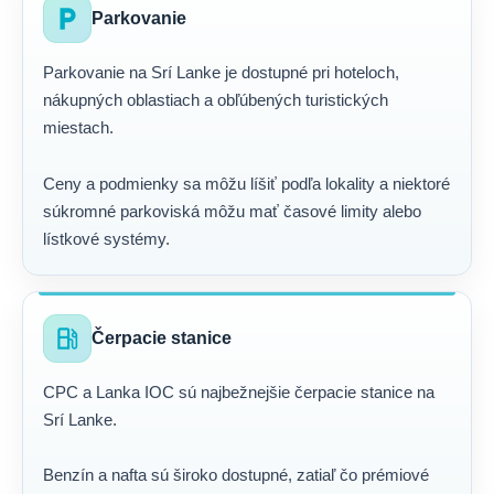
local_parking
Parkovanie
Parkovanie na Srí Lanke je dostupné pri hoteloch,
nákupných oblastiach a obľúbených turistických
miestach.
Ceny a podmienky sa môžu líšiť podľa lokality a niektoré
súkromné parkoviská môžu mať časové limity alebo
lístkové systémy.
local_gas_station
Čerpacie stanice
CPC a Lanka IOC sú najbežnejšie čerpacie stanice na
Srí Lanke.
Benzín a nafta sú široko dostupné, zatiaľ čo prémiové