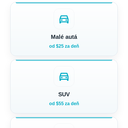
directions_car
Malé autá
od $25 za deň
directions_car
SUV
od $55 za deň