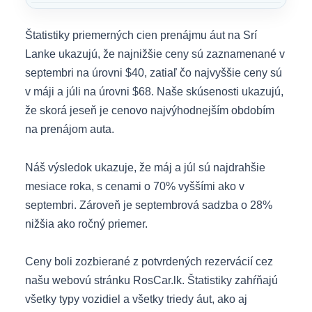
Štatistiky priemerných cien prenájmu áut na Srí
Lanke ukazujú, že najnižšie ceny sú zaznamenané v
septembri na úrovni $40, zatiaľ čo najvyššie ceny sú
v máji a júli na úrovni $68. Naše skúsenosti ukazujú,
že skorá jeseň je cenovo najvýhodnejším obdobím
na prenájom auta.
Náš výsledok ukazuje, že máj a júl sú najdrahšie
mesiace roka, s cenami o 70% vyššími ako v
septembri. Zároveň je septembrová sadzba o 28%
nižšia ako ročný priemer.
Ceny boli zozbierané z potvrdených rezervácií cez
našu webovú stránku RosCar.lk. Štatistiky zahŕňajú
všetky typy vozidiel a všetky triedy áut, ako aj