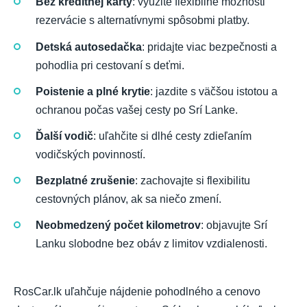
Bez kreditnej karty
: využite flexibilné možnosti
rezervácie s alternatívnymi spôsobmi platby.
Detská autosedačka
: pridajte viac bezpečnosti a
pohodlia pri cestovaní s deťmi.
Poistenie a plné krytie
: jazdite s väčšou istotou a
ochranou počas vašej cesty po Srí Lanke.
Ďalší vodič
: uľahčite si dlhé cesty zdieľaním
vodičských povinností.
Bezplatné zrušenie
: zachovajte si flexibilitu
cestovných plánov, ak sa niečo zmení.
Neobmedzený počet kilometrov
: objavujte Srí
Lanku slobodne bez obáv z limitov vzdialenosti.
RosCar.lk uľahčuje nájdenie pohodlného a cenovo