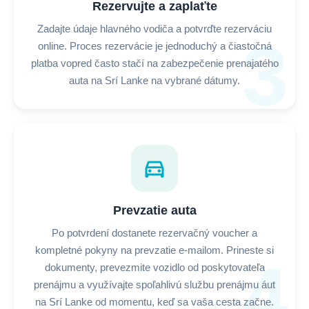
Rezervujte a zaplaťte
Zadajte údaje hlavného vodiča a potvrďte rezerváciu
3
online. Proces rezervácie je jednoduchý a čiastočná
platba vopred často stačí na zabezpečenie prenajatého
auta na Srí Lanke na vybrané dátumy.
directions_car
Prevzatie auta
Po potvrdení dostanete rezervačný voucher a
kompletné pokyny na prevzatie e-mailom. Prineste si
4
dokumenty, prevezmite vozidlo od poskytovateľa
prenájmu a využívajte spoľahlivú službu prenájmu áut
na Srí Lanke od momentu, keď sa vaša cesta začne.