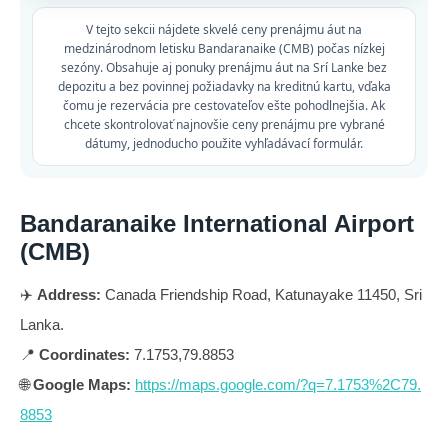
V tejto sekcii nájdete skvelé ceny prenájmu áut na
medzinárodnom letisku Bandaranaike (CMB) počas nízkej
sezóny. Obsahuje aj ponuky prenájmu áut na Srí Lanke bez
depozitu a bez povinnej požiadavky na kreditnú kartu, vďaka
čomu je rezervácia pre cestovateľov ešte pohodlnejšia. Ak
chcete skontrolovať najnovšie ceny prenájmu pre vybrané
dátumy, jednoducho použite vyhľadávací formulár.
Bandaranaike International Airport
(CMB)
✈️
Address:
Canada Friendship Road, Katunayake 11450, Sri
Lanka.
📍
Coordinates:
7.1753,79.8853
🌐
Google Maps:
https://maps.google.com/?q=7.1753%2C79.
8853