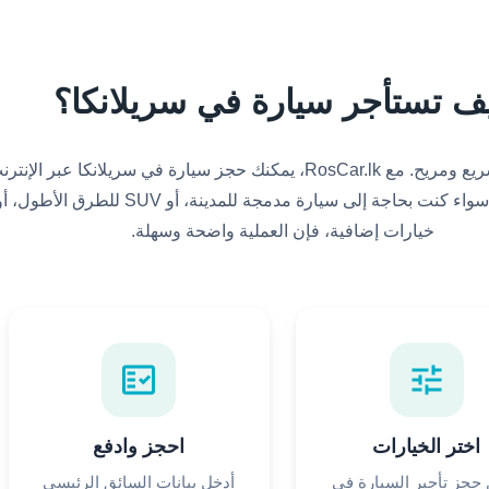
ف تستأجر سيارة في سريلانكا؟
حجز مركبة لرحلتك سريع ومريح. مع RosCar.lk، يمكنك حجز سيارة في سريلانكا عب
خطوات بسيطة فقط. سواء كنت بحاجة إلى سيارة مدمجة للمدينة
خيارات إضافية، فإن العملية واضحة وسهلة.
fact_check
tune
اختر الخيارات
احجز وادفع
جز تأجير السيارة في
أدخل بيانات السائق الرئيسي