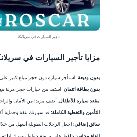
تأجير السيارات في سريلانكا
مزايا تأجير السيارات في سريلانكا مع .lk
بدون وديعة
: استأجر سيارة دون حجز مبلغ كبير على 
بدون بطاقة ائتمان
: استفد من خيارات حجز مرنة مع
مقعد سيارة للأطفال
: أضف مزيدا من الأمان والراح
التأمين والتغطية الكاملة
: قد سيارتك بثقة وحماية أك
سائق إضافي
: اجعل الرحلات الطويلة أسهل من خلا
إلغاء مجاني
: حافظ على مرونة خطط سفرك إذا تغي