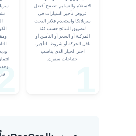
الاستلام والتسليم. تصفح أفضل
سريلا
عروض تأجير السيارات في
تشم
سريلانكا واستخدم فلاتر البحث
ال
لتضييق النتائج حسب فئة
الكي
المركبة أو السعر أو التأمين أو
ومقا
ناقل الحركة أو شروط التأجير.
الثا
اختر الخيار الذي يناسب
وديع
احتياجات سفرك.
ائتما
2
1
وخدم
في 