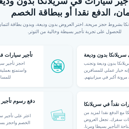
RosCar.lk: تأجير سيارات في سريلانكا بدون 
مان، الدفع نقدا أو ببطاقة الخصم
نا في سريلانكا بشروط حجز مريحة. اختر العروض بدون وديعة، وبدون بطاقة ائت
للحصول على تجربة تأجير بسيطة وخالية من التوتر.
سريلانكا بدون وديعة
تأجير سيارات في
يلانكا بدون وديعة وتجنب
احجز تأجير سيا
إنه خيار عملي للمسافرين
واستمتع بعملية 
مرونة أكبر في ميزانيتهم.
للمساف
دفع رسوم تأجير ا
ات نقداً في سريلانكا
ا مع الدفع نقدا لمزيد من
اعثر على تأجير سي
قات سفرك. تجعل العروض
الخصم واحجز بسهو
تاحة التأجير بسيطا ومرنا.