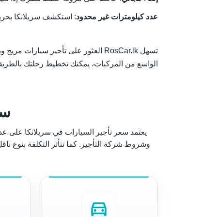
عدد كيلومترات غير محدود
: استكشف سريلانكا بحري
تسهل RosCar.lk العثور على تأجير سيا
الواسع من المركبات، يمكنك تخطيط رحلتك بالطريقة 
سع
يعتمد سعر تأجير السيارات في سريلانكا على عدة 
وشروط شركة التأجير. كما تتأثر التكلفة بنوع ناق
directions_car