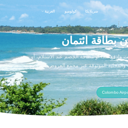
سريلانكا
كولومبو
العربية
ن بطاقة ائتمان
نترنت وادفع نقدا أو ببطاقة الخصم عند الاستلام، أو
المحلية الموثوقة عبر مجمع العروض لدينا، مع
Colombo Airpo