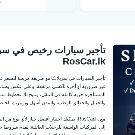
ي
تأجير سيارات رخيص في سريل
RosCar.lk
تأجير السيارات في سريلانكا هو طريقة مريحة للسفر في أ
غير ضرورية أو أجرة تاكسي مرتفعة. وعلى عكس وسائل ا
المستأجرة حرية كاملة في التنقل، وتتيح لك تخطيط م
والجبال والحدائق الوطنية والمدن أسهل وبوتيرتك الخاص
مع RosCar.lk، يمكنك اختيار أفضل خيار لأي نوع
إلى المركبات الواسعة للرحلات العائلية. نقدم شروطا جذ