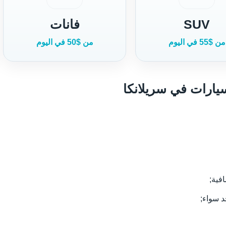
SUV
فانات
من $55 في اليوم
من $50 في اليوم
سيارات في سريلانكا
فية;
د سواء;