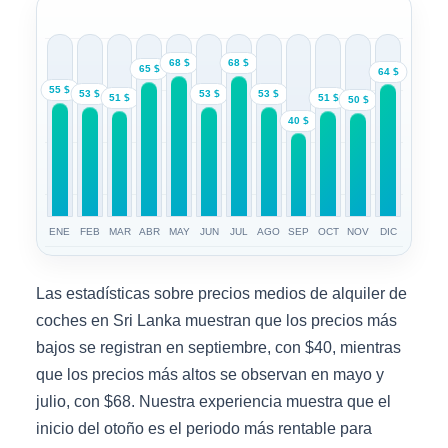
68 $
68 $
65 $
64 $
55 $
53 $
53 $
53 $
51 $
51 $
50 $
40 $
ENE
FEB
MAR
ABR
MAY
JUN
JUL
AGO
SEP
OCT
NOV
DIC
Las estadísticas sobre precios medios de alquiler de
coches en Sri Lanka muestran que los precios más
bajos se registran en septiembre, con $40, mientras
que los precios más altos se observan en mayo y
julio, con $68. Nuestra experiencia muestra que el
inicio del otoño es el periodo más rentable para