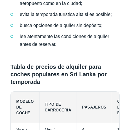
aeropuerto como en la ciudad;
evita la temporada turística alta si es posible;
busca opciones de alquiler sin depósito;
lee atentamente las condiciones de alquiler
antes de reservar.
Tabla de precios de alquiler para
coches populares en Sri Lanka por
temporada
MODELO
CAPA
TIPO DE
DE
PASAJEROS
DE
CARROCERÍA
COCHE
EQUIP
Suzuki
Mini /
4
1-2