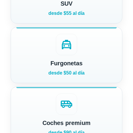
SUV
desde $55 al día
local_taxi
Furgonetas
desde $50 al día
airport_shuttle
Coches premium
desde $90 al día