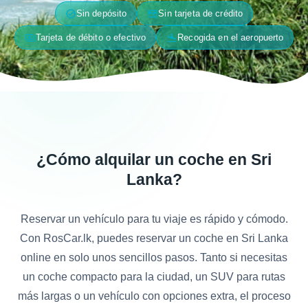
verified
credit_card_off
Sin depósito
Sin tarjeta de crédito
payments
flight_land
Tarjeta de débito o efectivo
Recogida en el aeropuerto
¿Cómo alquilar un coche en Sri
Lanka?
Reservar un vehículo para tu viaje es rápido y cómodo.
Con RosCar.lk, puedes reservar un coche en Sri Lanka
online en solo unos sencillos pasos. Tanto si necesitas
un coche compacto para la ciudad, un SUV para rutas
más largas o un vehículo con opciones extra, el proceso