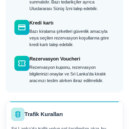
sunmalıdır. Bazı tedarikçiler ayrıca
Uluslararası Sürüş İzni talep edebilir.
Kredi kartı
credit_card
Bazı kiralama şirketleri güvenlik amacıyla
veya seçilen rezervasyon koşullarına göre
kredi kartı talep edebilir.
Rezervasyon Voucheri
confirmation_number
Rezervasyon kuponu, rezervasyon
bilgilerinizi onaylar ve Sri Lanka’da kiralık
aracınızı teslim alırken ibraz edilmelidir.
traffic
Trafik Kuralları
Sri Lanka'da trafik yolun sol tarafından akar, bu