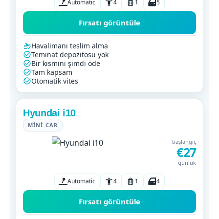
Automatic
4
1
5
Fırsatı görüntüle
Havalimanı teslim alma
Teminat depozitosu yok
Bir kısmını şimdi öde
Tam kapsam
Otomatik vites
Hyundai i10
MINI CAR
başlangıç
€27
günlük
Automatic
4
1
4
Fırsatı görüntüle