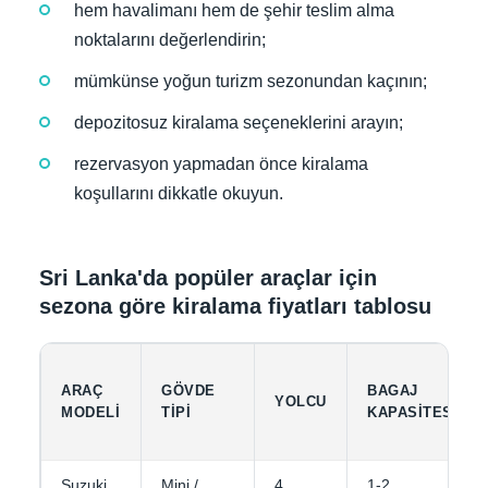
hem havalimanı hem de şehir teslim alma
noktalarını değerlendirin;
mümkünse yoğun turizm sezonundan kaçının;
depozitosuz kiralama seçeneklerini arayın;
rezervasyon yapmadan önce kiralama
koşullarını dikkatle okuyun.
Sri Lanka'da popüler araçlar için
sezona göre kiralama fiyatları tablosu
ARAÇ
GÖVDE
BAGAJ
YOLCU
MODELI
TIPI
KAPASITESI
Suzuki
Mini /
4
1-2