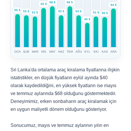
68 $
68 $
65 $
64 $
55 $
53 $
53 $
53 $
51 $
51 $
50 $
40 $
OCA
ŞUB
MAR
NİS
MAY
HAZ
TEM
AĞU
EYL
EKI
KAS
ARA
Sri Lanka'da ortalama araç kiralama fiyatlarına ilişkin
istatistikler, en düşük fiyatların eylül ayında $40
olarak kaydedildiğini, en yüksek fiyatların ise mayıs
ve temmuz aylarında $68 olduğunu göstermektedir.
Deneyimimiz, erken sonbaharın araç kiralamak için
en uygun maliyetli dönem olduğunu gösteriyor.
Sonucumuz, mayıs ve temmuz aylarının yılın en