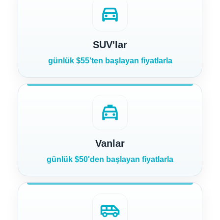
directions_car
SUV'lar
günlük $55'ten başlayan fiyatlarla
local_taxi
Vanlar
günlük $50'den başlayan fiyatlarla
airport_shuttle