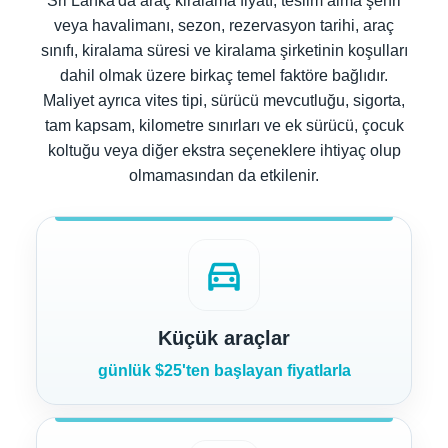
Sri Lanka'da araç kiralama fiyatı, teslim alma şehri
veya havalimanı, sezon, rezervasyon tarihi, araç
sınıfı, kiralama süresi ve kiralama şirketinin koşulları
dahil olmak üzere birkaç temel faktöre bağlıdır.
Maliyet ayrıca vites tipi, sürücü mevcutluğu, sigorta,
tam kapsam, kilometre sınırları ve ek sürücü, çocuk
koltuğu veya diğer ekstra seçeneklere ihtiyaç olup
olmamasından da etkilenir.
directions_car
Küçük araçlar
günlük $25'ten başlayan fiyatlarla