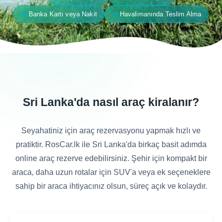
payments
flight_land
Banka Kartı veya Nakit
Havalimanında Teslim Alma
Sri Lanka'da nasıl araç kiralanır?
Seyahatiniz için araç rezervasyonu yapmak hızlı ve
pratiktir. RosCar.lk ile Sri Lanka'da birkaç basit adımda
online araç rezerve edebilirsiniz. Şehir için kompakt bir
araca, daha uzun rotalar için SUV'a veya ek seçeneklere
sahip bir araca ihtiyacınız olsun, süreç açık ve kolaydır.