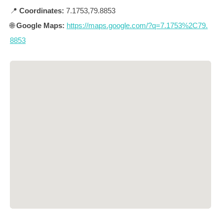
📍
Coordinates:
7.1753,79.8853
🌐
Google Maps:
https://maps.google.com/?q=7.1753%2C79.
8853