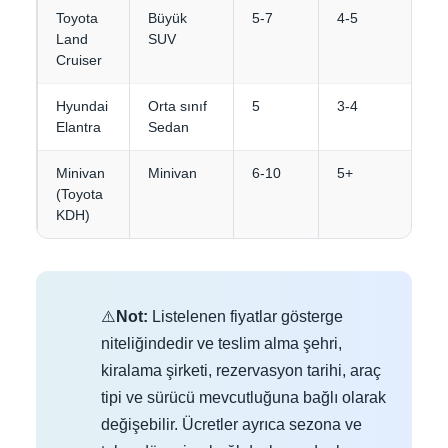
Toyota
Büyük
5-7
4-5
Land
SUV
Cruiser
Hyundai
Orta sınıf
5
3-4
Elantra
Sedan
Minivan
Minivan
6-10
5+
(Toyota
KDH)
⚠️
Not:
Listelenen fiyatlar gösterge
niteliğindedir ve teslim alma şehri,
kiralama şirketi, rezervasyon tarihi, araç
tipi ve sürücü mevcutluğuna bağlı olarak
değişebilir. Ücretler ayrıca sezona ve