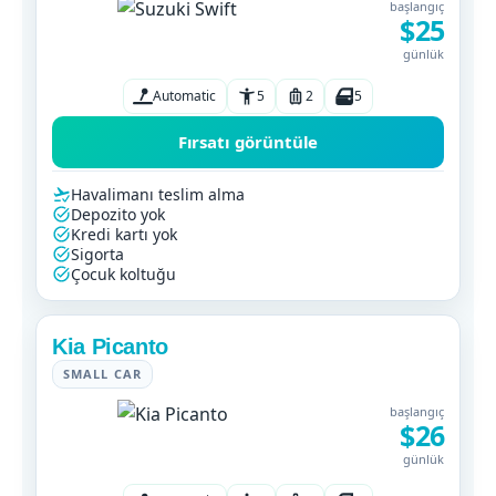
başlangıç
$25
günlük
Automatic
5
2
5
Fırsatı görüntüle
Havalimanı teslim alma
Depozito yok
Kredi kartı yok
Sigorta
Çocuk koltuğu
Kia Picanto
SMALL CAR
başlangıç
$26
günlük