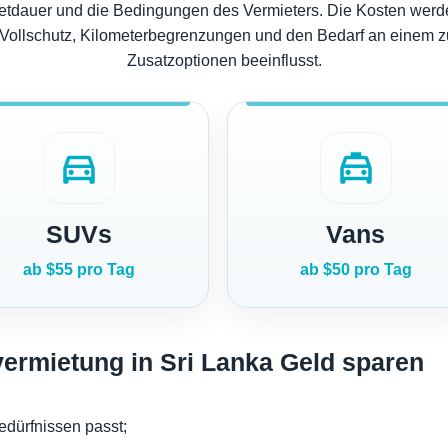
tdauer und die Bedingungen des Vermieters. Die Kosten werde
, Vollschutz, Kilometerbegrenzungen und den Bedarf an einem zu
Zusatzoptionen beeinflusst.
directions_car
local_taxi
SUVs
Vans
ab $55 pro Tag
ab $50 pro Tag
overmietung in Sri Lanka Geld sparen
edürfnissen passt;