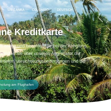
SRI LANKA
COLOMBO
DEUTSCH
ne Kreditkarte
to online und bezahlen Sie bei der Abholung
. Finden Sie über unseren Aggregator die
parenten Versicherungsbedingungen und der
holung am Flughafen