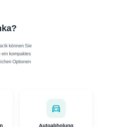
nka?
ar.lk können Sie
ie ein kompaktes
zlichen Optionen
directions_car
n
Autoabholung