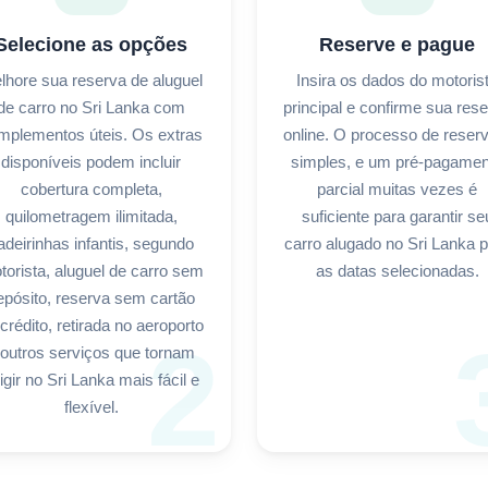
Selecione as opções
Reserve e pague
lhore sua reserva de aluguel
Insira os dados do motoris
de carro no Sri Lanka com
principal e confirme sua res
mplementos úteis. Os extras
online. O processo de reser
disponíveis podem incluir
simples, e um pré-pagamen
cobertura completa,
parcial muitas vezes é
quilometragem ilimitada,
suficiente para garantir se
adeirinhas infantis, segundo
carro alugado no Sri Lanka 
torista, aluguel de carro sem
as datas selecionadas.
epósito, reserva sem cartão
crédito, retirada no aeroporto
2
 outros serviços que tornam
rigir no Sri Lanka mais fácil e
flexível.