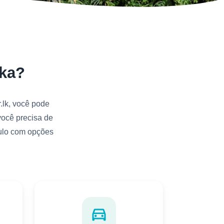
nka?
.lk, você pode
você precisa de
culo com opções
directions_car