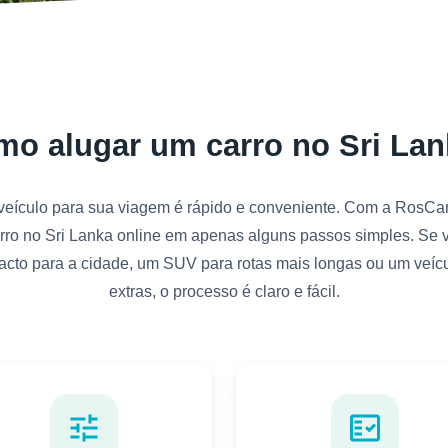
o alugar um carro no Sri La
eículo para sua viagem é rápido e conveniente. Com a RosCar
rro no Sri Lanka online em apenas alguns passos simples. Se 
cto para a cidade, um SUV para rotas mais longas ou um veí
extras, o processo é claro e fácil.
tune
fact_check