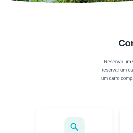
Com
Reservar um v
reservar um ca
um carro compa
search