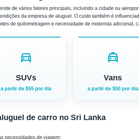
nde de vários fatores principais, incluindo a cidade ou aeroport
condições da empresa de aluguel. O custo também é influenciad
mites de quilometragem e necessidade de motorista adicional, ca
directions_car
local_taxi
SUVs
Vans
a partir de $55 por dia
a partir de $50 por dia
luguel de carro no Sri Lanka
as necessidades de viagem;