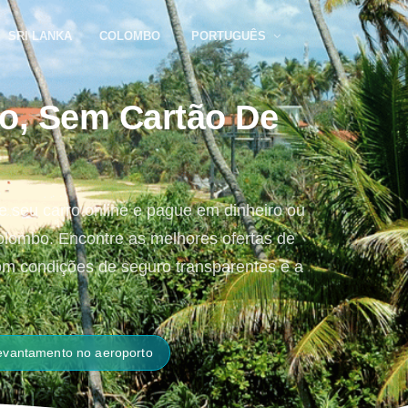
SRI LANKA
COLOMBO
PORTUGUÊS
to, Sem Cartão De
e seu carro online e pague em dinheiro ou
Colombo. Encontre as melhores ofertas de
com condições de seguro transparentes e a
evantamento no aeroporto