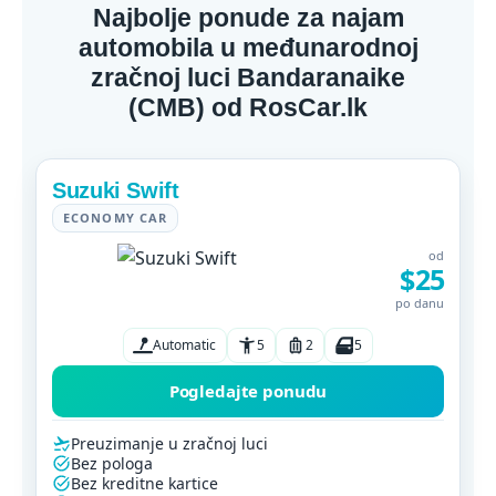
Najbolje ponude za najam
automobila u međunarodnoj
zračnoj luci Bandaranaike
(CMB) od RosCar.lk
Suzuki Swift
ECONOMY CAR
od
$25
po danu
Automatic
5
2
5
Pogledajte ponudu
Preuzimanje u zračnoj luci
Bez pologa
Bez kreditne kartice