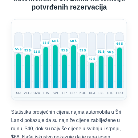
potvrđenih rezervacija
68 $
68 $
65 $
64 $
55 $
53 $
53 $
53 $
51 $
51 $
50 $
40 $
SIJ
VELJ
OŽU
TRA
SVI
LIP
SRP
KOL
RUJ
LIS
STU
PRO
Statistika prosječnih cijena najma automobila u Šri
Lanki pokazuje da su najniže cijene zabilježene u
rujnu, $40, dok su najviše cijene u svibnju i srpnju,
$68. Naše iskustvo pokazuje da je rana jesen