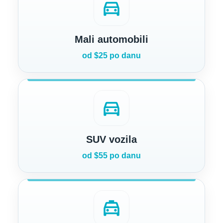
directions_car
Mali automobili
od $25 po danu
directions_car
SUV vozila
od $55 po danu
local_taxi