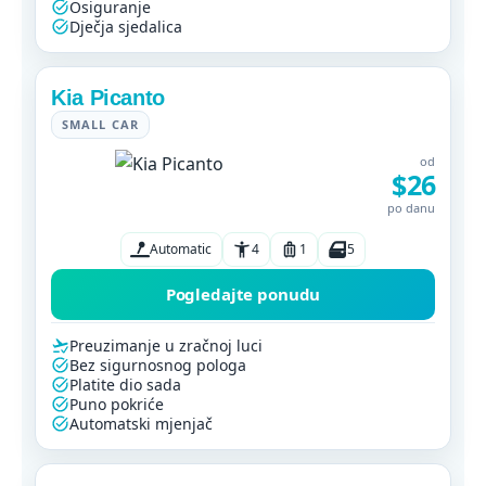
Osiguranje
Dječja sjedalica
Kia Picanto
SMALL CAR
od
$26
po danu
Automatic
4
1
5
Pogledajte ponudu
Preuzimanje u zračnoj luci
Bez sigurnosnog pologa
Platite dio sada
Puno pokriće
Automatski mjenjač