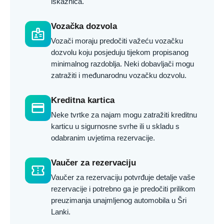
iskaznica.
Vozačka dozvola
badge
Vozači moraju predočiti važeću vozačku
dozvolu koju posjeduju tijekom propisanog
minimalnog razdoblja. Neki dobavljači mogu
zatražiti i međunarodnu vozačku dozvolu.
Kreditna kartica
credit_card
Neke tvrtke za najam mogu zatražiti kreditnu
karticu u sigurnosne svrhe ili u skladu s
odabranim uvjetima rezervacije.
Vaučer za rezervaciju
confirmation_number
Vaučer za rezervaciju potvrđuje detalje vaše
rezervacije i potrebno ga je predočiti prilikom
preuzimanja unajmljenog automobila u Šri
Lanki.