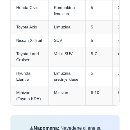
Honda Civic
Kompaktna
5
3
limuzina
Toyota Axio
Limuzina
5
3-4
Nissan X-Trail
SUV
5
4
Toyota Land
Veliki SUV
5-7
4-5
Cruiser
Hyundai
Limuzina
5
3-4
Elantra
srednje klase
Minivan
Minivan
6-10
5+
(Toyota KDH)
⚠️
Napomena:
Navedene cijene su