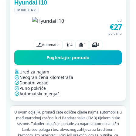
Hyundai i10
MINI CAR
od
€27
po danu
Automatic
4
1
4
Pogledajte ponudu
Ured za najam
Neograničena kilometraža
Dodatni vozač
Puno pokriće
Automatski mjenjač
U ovom odjeljku pronaći ćete odlične cijene najma automobila u
međunarodnoj zračnoj luci Bandaranaike (CMB) tijekom niske
sezone. Također uključuje ponude za najam automobila u Šri
Lanki bez pologa i bez obveznog zahtjeva za kreditnom
karticom, što rezervaciju čini još praktičnijom za putnike. Za