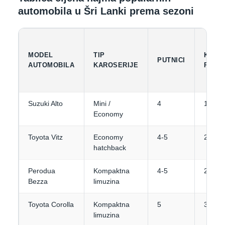
automobila u Šri Lanki prema sezoni
MODEL
TIP
KAPA
PUTNICI
AUTOMOBILA
KAROSERIJE
PRTL
Suzuki Alto
Mini /
4
1-2
Economy
Toyota Vitz
Economy
4-5
2
hatchback
Perodua
Kompaktna
4-5
2-3
Bezza
limuzina
Toyota Corolla
Kompaktna
5
3
limuzina