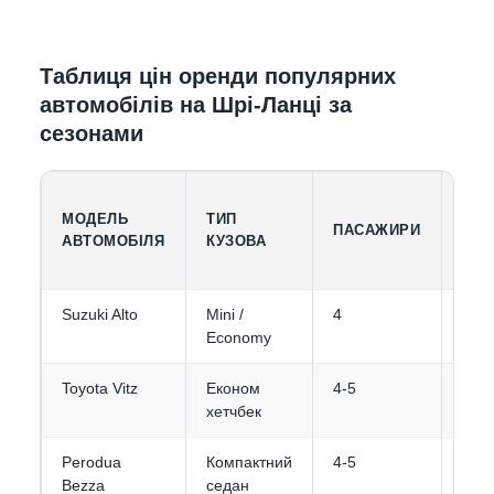
Таблиця цін оренди популярних
автомобілів на Шрі-Ланці за
сезонами
МОДЕЛЬ
ТИП
МІС
ПАСАЖИРИ
АВТОМОБІЛЯ
КУЗОВА
БАГ
Suzuki Alto
Mini /
4
1-2
Economy
Toyota Vitz
Економ
4-5
2
хетчбек
Perodua
Компактний
4-5
2-3
Bezza
седан