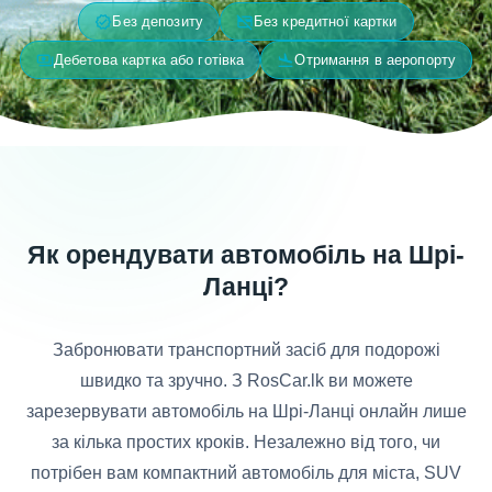
verified
credit_card_off
Без депозиту
Без кредитної картки
payments
flight_land
Дебетова картка або готівка
Отримання в аеропорту
Як орендувати автомобіль на Шрі-
Ланці?
Забронювати транспортний засіб для подорожі
швидко та зручно. З RosCar.lk ви можете
зарезервувати автомобіль на Шрі-Ланці онлайн лише
за кілька простих кроків. Незалежно від того, чи
потрібен вам компактний автомобіль для міста, SUV