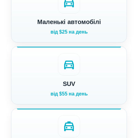
directions_car
Маленькі автомобілі
від $25 на день
directions_car
SUV
від $55 на день
local_taxi