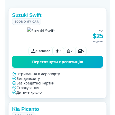
Suzuki Swift
ECONOMY CAR
від
$25
за день
Automatic
5
2
5
Переглянути пропозицію
Отримання в аеропорту
Без депозиту
Без кредитної картки
Страхування
Дитяче крісло
Kia Picanto