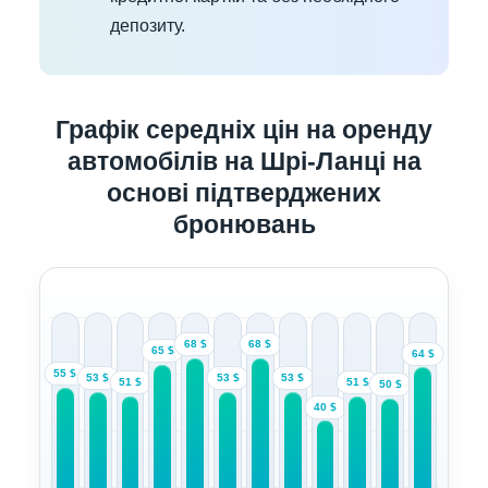
депозиту.
Графік середніх цін на оренду
автомобілів на Шрі-Ланці на
основі підтверджених
бронювань
68 $
68 $
65 $
64 $
55 $
53 $
53 $
53 $
51 $
51 $
50 $
40 $