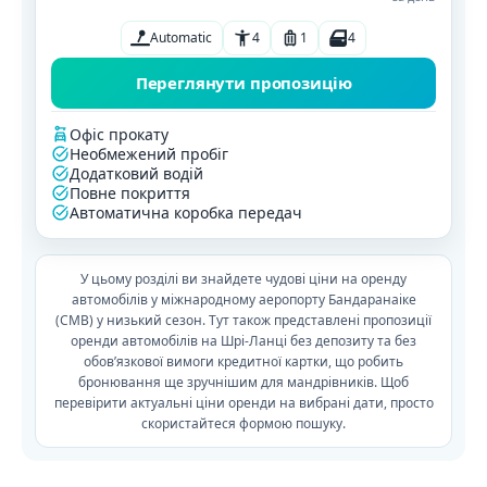
Automatic
4
1
4
Переглянути пропозицію
Офіс прокату
Необмежений пробіг
Додатковий водій
Повне покриття
Автоматична коробка передач
У цьому розділі ви знайдете чудові ціни на оренду
автомобілів у міжнародному аеропорту Бандаранаіке
(CMB) у низький сезон. Тут також представлені пропозиції
оренди автомобілів на Шрі-Ланці без депозиту та без
обов’язкової вимоги кредитної картки, що робить
бронювання ще зручнішим для мандрівників. Щоб
перевірити актуальні ціни оренди на вибрані дати, просто
скористайтеся формою пошуку.