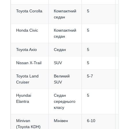
Toyota Corolla
Компактний
5
3
седан
Honda Civic
Компактний
5
3
седан
Toyota Axio
Седан
5
3-4
Nissan X-Trail
SUV
5
4
Toyota Land
Великий
5-7
4-5
Cruiser
SUV
Hyundai
Седан
5
3-4
Elantra
середнього
класу
Minivan
Мінівен
6-10
5+
(Toyota KDH)