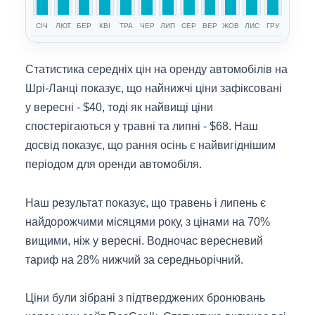
СІЧ
ЛЮТ
БЕР
КВІ
ТРА
ЧЕР
ЛИП
СЕР
ВЕР
ЖОВ
ЛИС
ГРУ
Статистика середніх цін на оренду автомобілів на
Шрі-Ланці показує, що найнижчі ціни зафіксовані
у вересні - $40, тоді як найвищі ціни
спостерігаються у травні та липні - $68. Наш
досвід показує, що рання осінь є найвигіднішим
періодом для оренди автомобіля.
Наш результат показує, що травень і липень є
найдорожчими місяцями року, з цінами на 70%
вищими, ніж у вересні. Водночас вересневий
тариф на 28% нижчий за середньорічний.
Ціни були зібрані з підтверджених бронювань