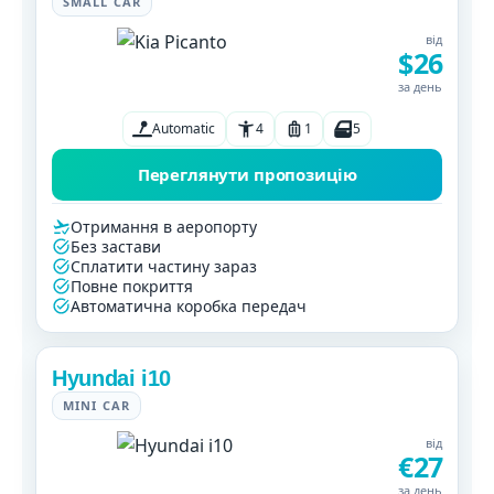
SMALL CAR
від
$26
за день
Automatic
4
1
5
Переглянути пропозицію
Отримання в аеропорту
Без застави
Сплатити частину зараз
Повне покриття
Автоматична коробка передач
Hyundai i10
MINI CAR
від
€27
за день