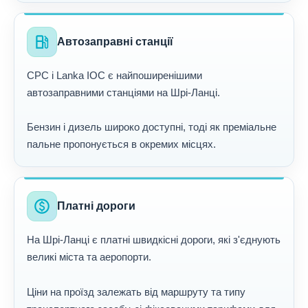
local_gas_station
Автозаправні станції
CPC і Lanka IOC є найпоширенішими
автозаправними станціями на Шрі-Ланці.
Бензин і дизель широко доступні, тоді як преміальне
пальне пропонується в окремих місцях.
paid
Платні дороги
На Шрі-Ланці є платні швидкісні дороги, які з'єднують
великі міста та аеропорти.
Ціни на проїзд залежать від маршруту та типу