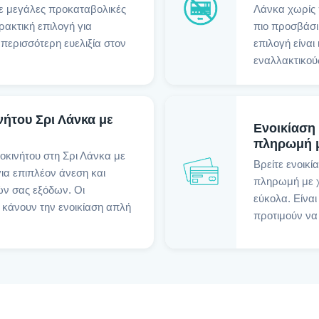
ε μεγάλες προκαταβολικές
Λάνκα χωρίς 
ρακτική επιλογή για
πιο προσβάσιμ
 περισσότερη ευελιξία στον
επιλογή είναι
εναλλακτικού
νήτου Σρι Λάνκα με
Ενοικίαση
πληρωμή μ
τοκινήτου στη Σρι Λάνκα με
Βρείτε ενοικί
ια επιπλέον άνεση και
πληρωμή με χ
ών σας εξόδων. Οι
εύκολα. Είναι
 κάνουν την ενοικίαση απλή
προτιμούν να