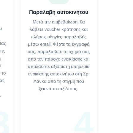
Παραλαβή αυτοκινήτου
Μετά την επιβεβαίωση, θα
υ
λάβετε voucher κράτησης και
πλήρεις οδηγίες παραλαβής
σας
μέσω email. Φέρτε τα έγγραφά
σης
σας, παραλάβετε το όχημά σας
ή
από τον πάροχο ενοικίασης και
ά
απολαύστε αξιόπιστη υπηρεσία
 το
ενοικίασης αυτοκινήτου στη Σρι
σας
Λάνκα από τη στιγμή που
ξεκινά το ταξίδι σας.
.
3
4