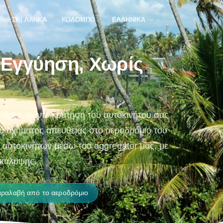
ΣΡΙ ΛΆΝΚΑ
ΚΟΛΌΜΠΟ
ΕΛΛΗΝΙΚΆ
 Εγγύηση, Χωρίς
 κάρτα. Κάντε κράτηση του αυτοκινήτου σας
ου οχήματος απευθείας στο αεροδρόμιο του
ς αυτοκινήτων μέσω του aggregator μας, με
 κάλυψης.
ραλαβή από το αεροδρόμιο