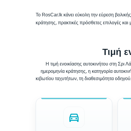
Το RosCar.lk κάνει εύκολη την εύρεση βολικής
κράτησης, πρακτικές πρόσθετες επιλογές και μ
Τιμή ε
Η τιμή ενοικίασης αυτοκινήτου στη Σρι 
ημερομηνία κράτησης, η κατηγορία αυτοκινήτ
κιβωτίου ταχυτήτων, τη διαθεσιμότητα οδηγού,
directions_car