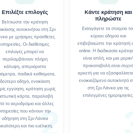
Επιλέξτε επιλογές
Κάντε κράτηση και
πληρώστε
Βελτιώστε την κράτηση
Εισαγάγετε τα στοιχεία το
οικίασης αυτοκινήτου στη Σρι
κύριου οδηγού και
νκα με χρήσιμες πρόσθετες
επιβεβαιώστε την κράτησή 
υπηρεσίες. Οι διαθέσιμες
online. Η διαδικασία κράτη
επιλογές μπορεί να
είναι απλή, και μια μερικ
περιλαμβάνουν πλήρη
προκαταβολή είναι συχν
κάλυψη, απεριόριστα
αρκετή για να εξασφαλίσετε
λιόμετρα, παιδικά καθίσματα,
ενοικιαζόμενο αυτοκίνητό 
δεύτερο οδηγό, ενοικίαση
στη Σρι Λάνκα για τις
ρίς εγγύηση, κράτηση χωρίς
επιλεγμένες ημερομηνίες
ιστωτική κάρτα, παραλαβή
πό το αεροδρόμιο και άλλες
2
υπηρεσίες που κάνουν την
οδήγηση στη Σρι Λάνκα
υκολότερη και πιο ευέλικτη.