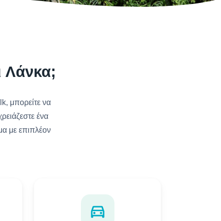
ι Λάνκα;
lk, μπορείτε να
χρειάζεστε ένα
μα με επιπλέον
directions_car