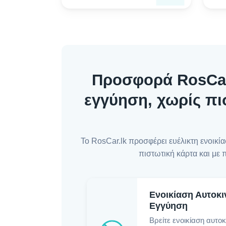
Προσφορά RosCar.
εγγύηση, χωρίς πι
Το RosCar.lk προσφέρει ευέλικτη ενοικ
πιστωτική κάρτα και με 
Ενοικίαση Αυτοκι
Εγγύηση
Βρείτε ενοικίαση αυτο