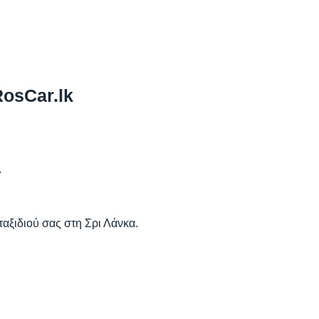
RosCar.lk
.
ταξιδιού σας στη Σρι Λάνκα.