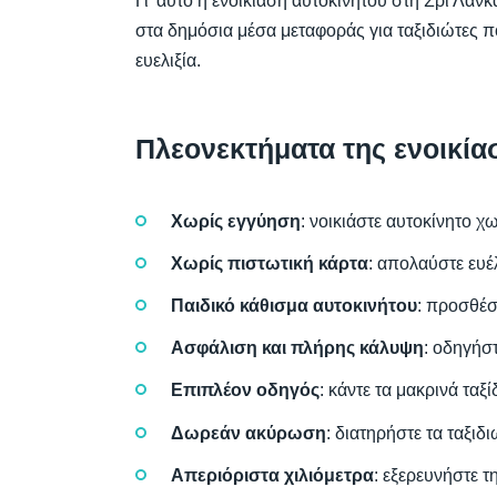
Γι’ αυτό η ενοικίαση αυτοκινήτου στη Σρι Λάνκ
στα δημόσια μέσα μεταφοράς για ταξιδιώτες πο
ευελιξία.
Πλεονεκτήματα της ενοικίασ
Χωρίς εγγύηση
: νοικιάστε αυτοκίνητο χ
Χωρίς πιστωτική κάρτα
: απολαύστε ευέ
Παιδικό κάθισμα αυτοκινήτου
: προσθέσ
Ασφάλιση και πλήρης κάλυψη
: οδηγήστ
Επιπλέον οδηγός
: κάντε τα μακρινά ταξ
Δωρεάν ακύρωση
: διατηρήστε τα ταξιδι
Απεριόριστα χιλιόμετρα
: εξερευνήστε τ