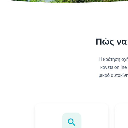
Πώς να 
Η κράτηση οχήμ
κάνετε online
μικρό αυτοκίν
search