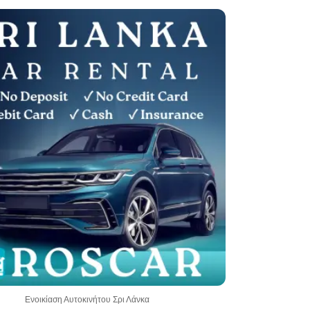
Ενοικίαση Αυτοκινήτου Σρι Λάνκα