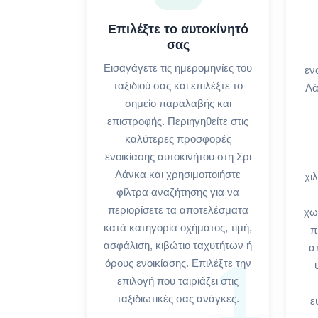
Επιλέξτε το αυτοκίνητό
σας
Εισαγάγετε τις ημερομηνίες του
εν
ταξιδιού σας και επιλέξτε το
Λά
σημείο παραλαβής και
επιστροφής. Περιηγηθείτε στις
καλύτερες προσφορές
ενοικίασης αυτοκινήτου στη Σρι
Λάνκα και χρησιμοποιήστε
χι
φίλτρα αναζήτησης για να
περιορίσετε τα αποτελέσματα
χω
κατά κατηγορία οχήματος, τιμή,
π
ασφάλιση, κιβώτιο ταχυτήτων ή
α
1
όρους ενοικίασης. Επιλέξτε την
επιλογή που ταιριάζει στις
ταξιδιωτικές σας ανάγκες.
ε