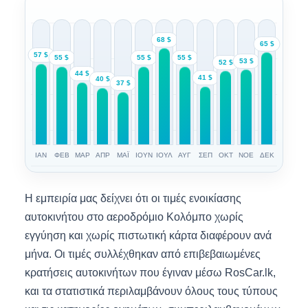
68 $
65 $
57 $
55 $
55 $
55 $
53 $
52 $
44 $
41 $
40 $
37 $
ΙΑΝ
ΦΕΒ
ΜΑΡ
ΑΠΡ
ΜΑΪ
ΙΟΥΝ
ΙΟΥΛ
ΑΥΓ
ΣΕΠ
ΟΚΤ
ΝΟΕ
ΔΕΚ
Η εμπειρία μας δείχνει ότι οι τιμές ενοικίασης
αυτοκινήτου στο αεροδρόμιο Κολόμπο χωρίς
εγγύηση και χωρίς πιστωτική κάρτα διαφέρουν ανά
μήνα. Οι τιμές συλλέχθηκαν από επιβεβαιωμένες
κρατήσεις αυτοκινήτων που έγιναν μέσω RosCar.lk,
και τα στατιστικά περιλαμβάνουν όλους τους τύπους