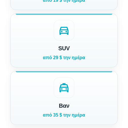
από 19 $ την ημέρα
directions_car
SUV
από 29 $ την ημέρα
local_taxi
Βαν
από 35 $ την ημέρα