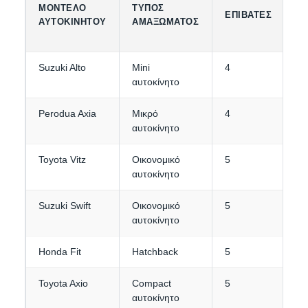
ΜΟΝΤΈΛΟ
ΤΎΠΟΣ
Χ
ΕΠΙΒΆΤΕΣ
ΑΥΤΟΚΙΝΉΤΟΥ
ΑΜΑΞΏΜΑΤΟΣ
Α
Suzuki Alto
Mini
4
1-
αυτοκίνητο
Perodua Axia
Μικρό
4
1-
αυτοκίνητο
Toyota Vitz
Οικονομικό
5
2
αυτοκίνητο
Suzuki Swift
Οικονομικό
5
2-
αυτοκίνητο
Honda Fit
Hatchback
5
2-
Toyota Axio
Compact
5
3-
αυτοκίνητο