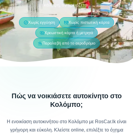
κάλυψη, αν χρειάζεται.
verified
credit_card_off
Χωρίς εγγύηση
Χωρίς πιστωτική κάρτα
payments
Χρεωστική κάρτα ή μετρητά
flight_land
Παραλαβή από το αεροδρόμιο
Πώς να νοικιάσετε αυτοκίνητο στο
Κολόμπο;
Η ενοικίαση αυτοκινήτου στο Κολόμπο με RosCar.lk είναι
γρήγορη και εύκολη. Κλείστε online, επιλέξτε το όχημα