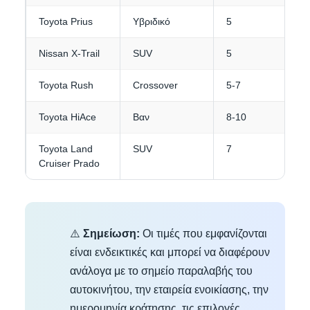
Toyota Prius
Υβριδικό
5
3
Nissan X-Trail
SUV
5
4
Toyota Rush
Crossover
5-7
3-
Toyota HiAce
Βαν
8-10
4-
Toyota Land
SUV
7
4-
Cruiser Prado
⚠️
Σημείωση:
Οι τιμές που εμφανίζονται
είναι ενδεικτικές και μπορεί να διαφέρουν
ανάλογα με το σημείο παραλαβής του
αυτοκινήτου, την εταιρεία ενοικίασης, την
ημερομηνία κράτησης, τις επιλογές