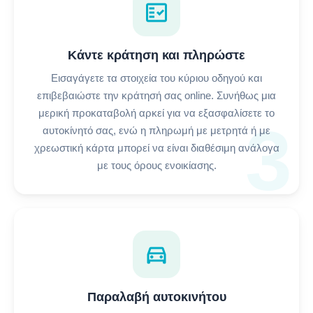
fact_check
Κάντε κράτηση και πληρώστε
Εισαγάγετε τα στοιχεία του κύριου οδηγού και
επιβεβαιώστε την κράτησή σας online. Συνήθως μια
μερική προκαταβολή αρκεί για να εξασφαλίσετε το
3
αυτοκίνητό σας, ενώ η πληρωμή με μετρητά ή με
χρεωστική κάρτα μπορεί να είναι διαθέσιμη ανάλογα
με τους όρους ενοικίασης.
directions_car
Παραλαβή αυτοκινήτου