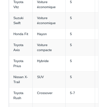
Toyota
Voiture
5
2
Vitz
économique
Suzuki
Voiture
5
2-3
Swift
économique
Honda Fit
Hayon
5
2-3
Toyota
Voiture
5
3-4
Axio
compacte
Toyota
Hybride
5
3
Prius
Nissan X-
SUV
5
4
Trail
Toyota
Crossover
5-7
3-4
Rush