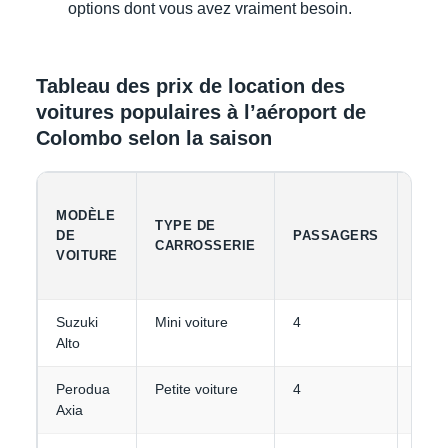
options dont vous avez vraiment besoin.
Tableau des prix de location des
voitures populaires à l’aéroport de
Colombo selon la saison
MODÈLE
CAP
TYPE DE
DE
PASSAGERS
DES
CARROSSERIE
VOITURE
BAG
Suzuki
Mini voiture
4
1-2
Alto
Perodua
Petite voiture
4
1-2
Axia