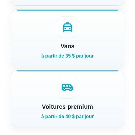
local_taxi
Vans
à partir de 35 $ par jour
airport_shuttle
Voitures premium
à partir de 40 $ par jour