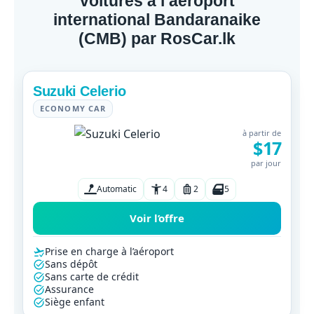
voitures à l’aéroport
international Bandaranaike
(CMB) par RosCar.lk
Suzuki Celerio
ECONOMY CAR
à partir de
$17
par jour
Automatic
4
2
5
Voir l’offre
Prise en charge à l’aéroport
Sans dépôt
Sans carte de crédit
Assurance
Siège enfant