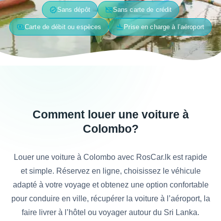
verified
credit_card_off
Sans dépôt
Sans carte de crédit
payments
flight_land
Carte de débit ou espèces
Prise en charge à l’aéroport
Comment louer une voiture à
Colombo?
Louer une voiture à Colombo avec RosCar.lk est rapide
et simple. Réservez en ligne, choisissez le véhicule
adapté à votre voyage et obtenez une option confortable
pour conduire en ville, récupérer la voiture à l’aéroport, la
faire livrer à l’hôtel ou voyager autour du Sri Lanka.