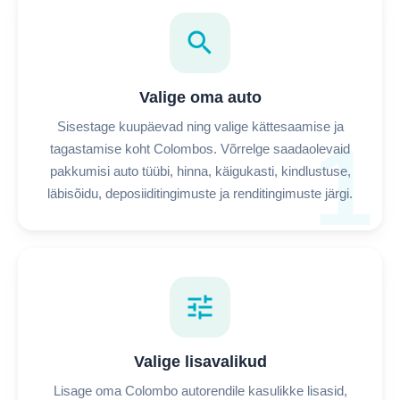
search
Valige oma auto
Sisestage kuupäevad ning valige kättesaamise ja
1
tagastamise koht Colombos. Võrrelge saadaolevaid
pakkumisi auto tüübi, hinna, käigukasti, kindlustuse,
läbisõidu, deposiiditingimuste ja renditingimuste järgi.
tune
Valige lisavalikud
Lisage oma Colombo autorendile kasulikke lisasid,