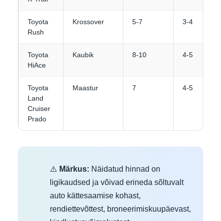
Toyota
Krossover
5-7
3-4
Rush
Toyota
Kaubik
8-10
4-5
HiAce
Toyota
Maastur
7
4-5
Land
Cruiser
Prado
⚠️
Märkus:
Näidatud hinnad on
ligikaudsed ja võivad erineda sõltuvalt
auto kättesaamise kohast,
rendiettevõttest, broneerimiskuupäevast,