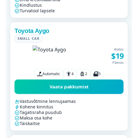
Kindlustus
Turvatool lapsele
Toyota Aygo
SMALL CAR
Alates
$19
Päevas
Automatic
4
2
5
Vaata pakkumist
Vastuvõtmine lennujaamas
Kohene kinnitus
Tagatisraha puudub
Maksa osa kohe
Täiskaitse