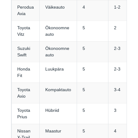
Perodua
Väikeauto
4
1-2
Axia
Toyota
Ökonoomne
5
2
Vitz
auto
Suzuki
Ökonoomne
5
2-3
Swift
auto
Honda
Luukpära
5
2-3
Fit
Toyota
Kompaktauto
5
3-4
Axio
Toyota
Hübriid
5
3
Prius
Nissan
Maastur
5
4
X-Trail