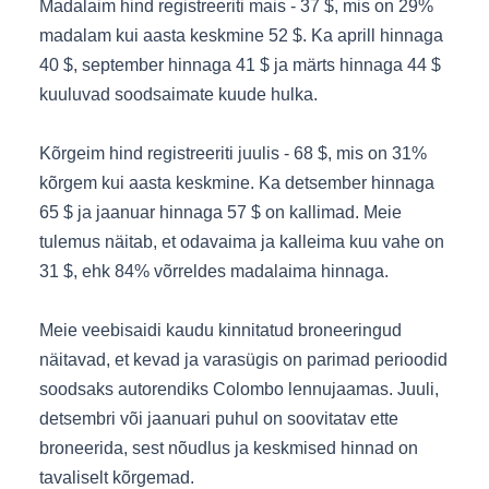
Madalaim hind registreeriti mais - 37 $, mis on 29%
madalam kui aasta keskmine 52 $. Ka aprill hinnaga
40 $, september hinnaga 41 $ ja märts hinnaga 44 $
kuuluvad soodsaimate kuude hulka.
Kõrgeim hind registreeriti juulis - 68 $, mis on 31%
kõrgem kui aasta keskmine. Ka detsember hinnaga
65 $ ja jaanuar hinnaga 57 $ on kallimad. Meie
tulemus näitab, et odavaima ja kalleima kuu vahe on
31 $, ehk 84% võrreldes madalaima hinnaga.
Meie veebisaidi kaudu kinnitatud broneeringud
näitavad, et kevad ja varasügis on parimad perioodid
soodsaks autorendiks Colombo lennujaamas. Juuli,
detsembri või jaanuari puhul on soovitatav ette
broneerida, sest nõudlus ja keskmised hinnad on
tavaliselt kõrgemad.