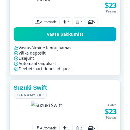
$23
Päevas
Automatic
5
2
5
Vaata pakkumist
Vastuvõtmine lennujaamas
Väike deposiit
Lisajuht
Automaatkäigukast
Deebetkaart deposiidi jaoks
Suzuki Swift
ECONOMY CAR
Alates
$23
Päevas
Automatic
5
2
5