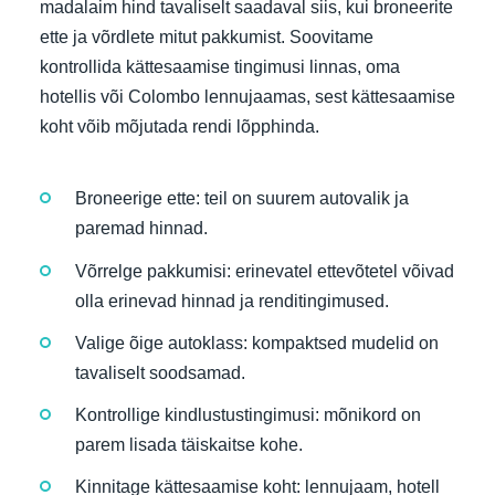
madalaim hind tavaliselt saadaval siis, kui broneerite
ette ja võrdlete mitut pakkumist. Soovitame
kontrollida kättesaamise tingimusi linnas, oma
hotellis või Colombo lennujaamas, sest kättesaamise
koht võib mõjutada rendi lõpphinda.
Broneerige ette: teil on suurem autovalik ja
paremad hinnad.
Võrrelge pakkumisi: erinevatel ettevõtetel võivad
olla erinevad hinnad ja renditingimused.
Valige õige autoklass: kompaktsed mudelid on
tavaliselt soodsamad.
Kontrollige kindlustustingimusi: mõnikord on
parem lisada täiskaitse kohe.
Kinnitage kättesaamise koht: lennujaam, hotell