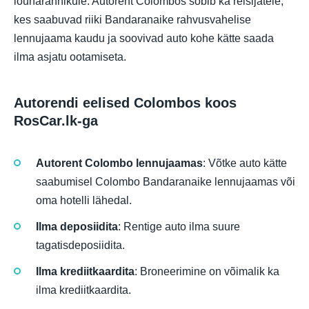
lõunarannikule. Autorent Colombos sobib ka reisijatele,
kes saabuvad riiki Bandaranaike rahvusvahelise
lennujaama kaudu ja soovivad auto kohe kätte saada
ilma asjatu ootamiseta.
Autorendi eelised Colombos koos
RosCar.lk-ga
Autorent Colombo lennujaamas
: Võtke auto kätte
saabumisel Colombo Bandaranaike lennujaamas või
oma hotelli lähedal.
Ilma deposiidita
: Rentige auto ilma suure
tagatisdeposiidita.
Ilma krediitkaardita
: Broneerimine on võimalik ka
ilma krediitkaardita.