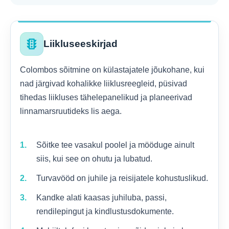
traffic
Liikluseeskirjad
Colombos sõitmine on külastajatele jõukohane, kui
nad järgivad kohalikke liiklusreegleid, püsivad
tihedas liikluses tähelepanelikud ja planeerivad
linnamarsruutideks lis aega.
Sõitke tee vasakul poolel ja mööduge ainult
siis, kui see on ohutu ja lubatud.
Turvavööd on juhile ja reisijatele kohustuslikud.
Kandke alati kaasas juhiluba, passi,
rendilepingut ja kindlustusdokumente.