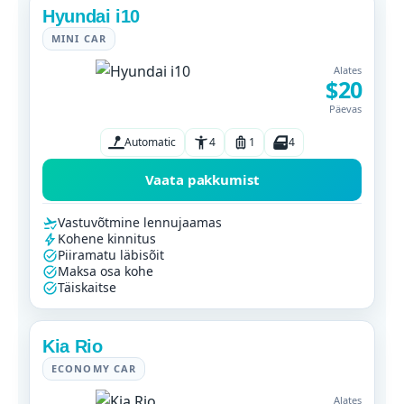
Hyundai i10
MINI CAR
Alates
$20
Päevas
Automatic
4
1
4
Vaata pakkumist
Vastuvõtmine lennujaamas
Kohene kinnitus
Piiramatu läbisõit
Maksa osa kohe
Täiskaitse
Kia Rio
ECONOMY CAR
Alates