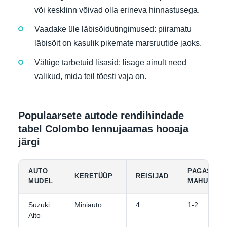
või kesklinn võivad olla erineva hinnastusega.
Vaadake üle läbisõidutingimused: piiramatu
läbisõit on kasulik pikemate marsruutide jaoks.
Vältige tarbetuid lisasid: lisage ainult need
valikud, mida teil tõesti vaja on.
Populaarsete autode rendihindade
tabel Colombo lennujaamas hooaja
järgi
AUTO
PAGASI
KERETÜÜP
REISIJAD
MUDEL
MAHUTAVU
Suzuki
Miniauto
4
1-2
Alto