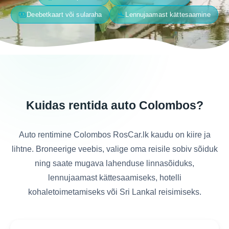
payments
flight_land
Deebetkaart või sularaha
Lennujaamast kättesaamine
Kuidas rentida auto Colombos?
Auto rentimine Colombos RosCar.lk kaudu on kiire ja
lihtne. Broneerige veebis, valige oma reisile sobiv sõiduk
ning saate mugava lahenduse linnasõiduks,
lennujaamast kättesaamiseks, hotelli
kohaletoimetamiseks või Sri Lankal reisimiseks.