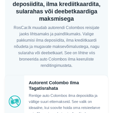
deposiidita, ilma krediitkaardita,
sularahas või deebetkaardiga
maksmisega
RosCar.lk muudab autorendi Colombos reisijate
jaoks lihtsamaks ja paindlikumaks. Valige
pakkumisi ilma deposiidita, ilma krediitkaardi
nõudeta ja mugavate maksevõimalustega, nagu
sularaha või deebetkaart. See on lihtne viis
broneerida auto Colombos ilma keeruliste
renditingimusteta.
Autorent Colombo Ilma
Tagatisrahata
Rentige auto Colombos ilma deposiidita ja
vältige suuri ettemakseid. See valik on
ideaalne, kui soovite hoida oma reisieelarve