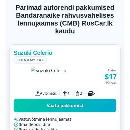
Parimad autorendi pakkumised
Bandaranaike rahvusvahelises
lennujaamas (CMB) RosCar.lk
kaudu
Suzuki Celerio
ECONOMY CAR
Alates
$17
Päevas
Automatic
4
2
5
Vaata pakkumist
Vastuvõtmine lennujaamas
Ilma deposiidita
Ilma krediitkaardita