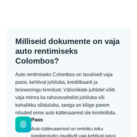
Milliseid dokumente on vaja
auto rentimiseks
Colombos?
Auto rentimiseks Colombos on tavaliselt vaja
passi, kehtivat juhiluba, krediitkaarti ja
broneeringu kinnitust. Välisriikide juhtidel võib
vaja minna ka rahvusvahelist juhiluba või
kohalikku sõiduluba, seega on kõige parem
nõuded enne auto kättesaamist üle kontrollida.
Pass
fingerprint
Auto kättesaamisel on rentniku isiku
kinnitamiseks tavaliselt vaja kehtivat passi