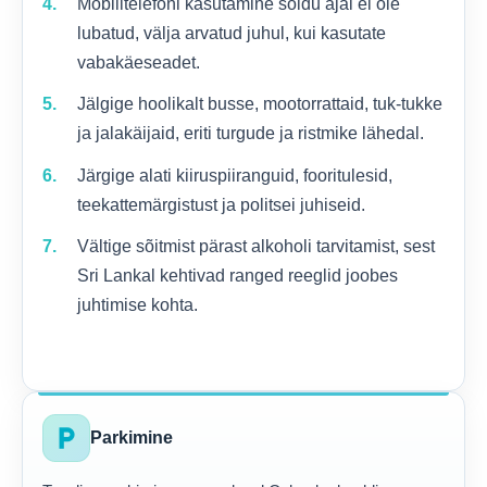
Mobiiltelefoni kasutamine sõidu ajal ei ole
lubatud, välja arvatud juhul, kui kasutate
vabakäeseadet.
Jälgige hoolikalt busse, mootorrattaid, tuk-tukke
ja jalakäijaid, eriti turgude ja ristmike lähedal.
Järgige alati kiiruspiiranguid, fooritulesid,
teekattemärgistust ja politsei juhiseid.
Vältige sõitmist pärast alkoholi tarvitamist, sest
Sri Lankal kehtivad ranged reeglid joobes
juhtimise kohta.
local_parking
Parkimine