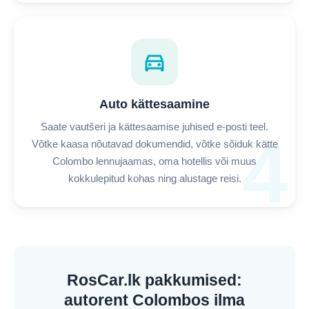
directions_car
Auto kättesaamine
Saate vautšeri ja kättesaamise juhised e-posti teel.
4
Võtke kaasa nõutavad dokumendid, võtke sõiduk kätte
Colombo lennujaamas, oma hotellis või muus
kokkulepitud kohas ning alustage reisi.
RosCar.lk pakkumised:
autorent Colombos ilma