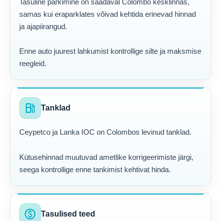
Tasuline parkimine on saadaval Colombo kesklinnas,
samas kui eraparklates võivad kehtida erinevad hinnad
ja ajapiirangud.
Enne auto juurest lahkumist kontrollige silte ja maksmise
reegleid.
local_gas_station
Tanklad
Ceypetco ja Lanka IOC on Colombos levinud tanklad.
Kütusehinnad muutuvad ametlike korrigeerimiste järgi,
seega kontrollige enne tankimist kehtivat hinda.
paid
Tasulised teed