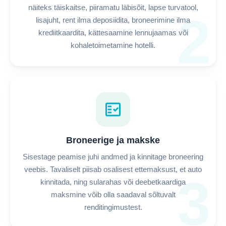
näiteks täiskaitse, piiramatu läbisõit, lapse turvatool,
2
lisajuht, rent ilma deposiidita, broneerimine ilma
krediitkaardita, kättesaamine lennujaamas või
kohaletoimetamine hotelli.
fact_check
Broneerige ja makske
Sisestage peamise juhi andmed ja kinnitage broneering
veebis. Tavaliselt piisab osalisest ettemaksust, et auto
3
kinnitada, ning sularahas või deebetkaardiga
maksmine võib olla saadaval sõltuvalt
renditingimustest.