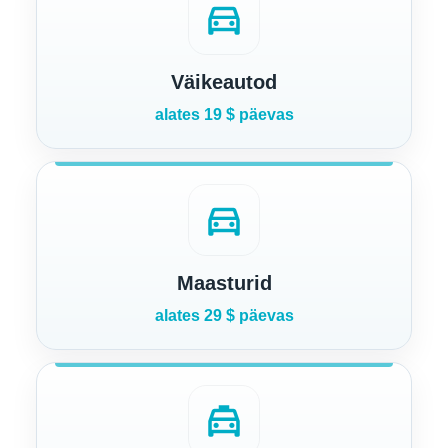
directions_car
Väikeautod
alates 19 $ päevas
directions_car
Maasturid
alates 29 $ päevas
local_taxi