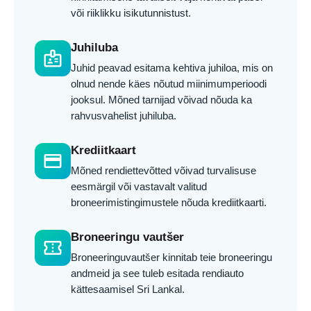
või riiklikku isikutunnistust.
Juhiluba
badge
Juhid peavad esitama kehtiva juhiloa, mis on
olnud nende käes nõutud miinimumperioodi
jooksul. Mõned tarnijad võivad nõuda ka
rahvusvahelist juhiluba.
Krediitkaart
credit_card
Mõned rendiettevõtted võivad turvalisuse
eesmärgil või vastavalt valitud
broneerimistingimustele nõuda krediitkaarti.
Broneeringu vautšer
confirmation_number
Broneeringuvautšer kinnitab teie broneeringu
andmeid ja see tuleb esitada rendiauto
kättesaamisel Sri Lankal.