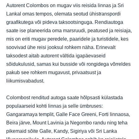
Autorent Colombos on mugav viis reisida linnas ja Sri
Lankal omas tempos, olemata seotud ühistranspordi
graafikutega või pideva taksootsinguga. Rendiautoga
saate ise planeerida oma marsruudi, peatused ja reisiaja,
mis on eriti mugav peredele, paaridele ja turistidele, kes
soovivad ühe reisi jooksul rohkem näha. Erinevalt
taksodest aitab autorent vältida igapäevaseid
sõidukulusid, samas kui busside või rongidega võrreldes
pakub see rohkem mugavust, privaatsust ja
liikumisvabadust.
Colombost renditud autoga saate hõlpsasti külastada
populaarseid kohti linnas ja selle ümbruses:
Gangaramaya templit, Galle Face Greeni, Forti linnaosa,
Beira järve, Mount Lavinia ja Negombo randu ning teha
pikemaid sõite Galle, Kandy, Sigiriya või Sri Lanka