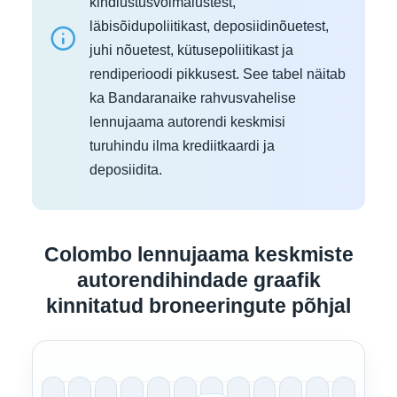
kindlustusvõimalustest,
läbisõidupoliitikast, deposiidinõuetest,
juhi nõuetest, kütusepoliitikast ja
rendiperioodi pikkusest. See tabel näitab
ka Bandaranaike rahvusvahelise
lennujaama autorendi keskmisi
turuhindu ilma krediitkaardi ja
deposiidita.
Colombo lennujaama keskmiste
autorendihindade graafik
kinnitatud broneeringute põhjal