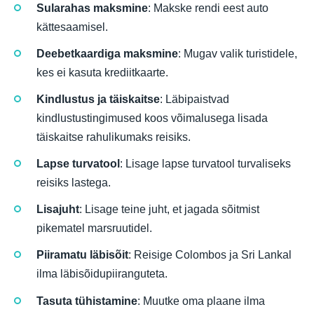
Sularahas maksmine
: Makske rendi eest auto
kättesaamisel.
Deebetkaardiga maksmine
: Mugav valik turistidele,
kes ei kasuta krediitkaarte.
Kindlustus ja täiskaitse
: Läbipaistvad
kindlustustingimused koos võimalusega lisada
täiskaitse rahulikumaks reisiks.
Lapse turvatool
: Lisage lapse turvatool turvaliseks
reisiks lastega.
Lisajuht
: Lisage teine juht, et jagada sõitmist
pikematel marsruutidel.
Piiramatu läbisõit
: Reisige Colombos ja Sri Lankal
ilma läbisõidupiiranguteta.
Tasuta tühistamine
: Muutke oma plaane ilma