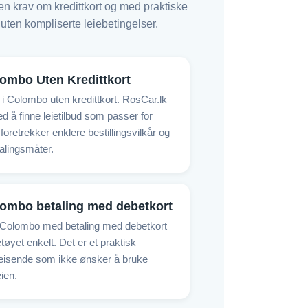
ten krav om kredittkort og med praktiske
 uten kompliserte leiebetingelser.
lombo Uten Kredittkort
ie i Colombo uten kredittkort. RosCar.lk
d å finne leietilbud som passer for
oretrekker enklere bestillingsvilkår og
talingsmåter.
lombo betaling med debetkort
 i Colombo med betaling med debetkort
etøyet enkelt. Det er et praktisk
 reisende som ikke ønsker å bruke
eien.