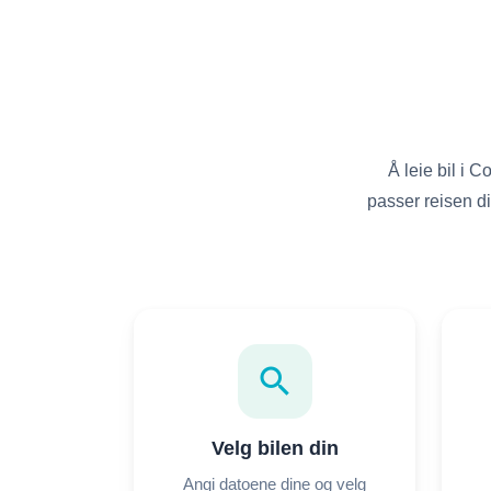
Å leie bil i 
passer reisen din
search
Velg bilen din
Angi datoene dine og velg