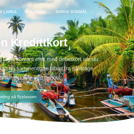
RI LANKA
COLOMBO
NORSK BOKMÅL
n Kredittkort
og betal kontant eller med debetkort når du
n du sammenligne tilbud fra pålitelige
til full dekning ved behov.
nting på flyplassen