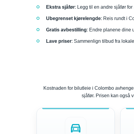
Ekstra sjåfør
: Legg til en andre sjåfør fo
Ubegrenset kjørelengde
: Reis rundt i 
Gratis avbestilling
: Endre planene dine u
Lave priser
: Sammenlign tilbud fra lokale
Kostnaden for bilutleie i Colombo avhenger a
sjåfør. Prisen kan også v
directions_car