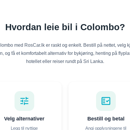
Hvordan leie bil i Colombo?
Colombo med RosCar.lk er raskt og enkelt. Bestill på nettet, velg 
, og få et komfortabelt alternativ for bykjøring, henting på flypla
hotellet eller reiser rundt på Sri Lanka.
tune
fact_check
Velg alternativer
Bestill og betal
Legg til nyttige
Angi opplysningene til