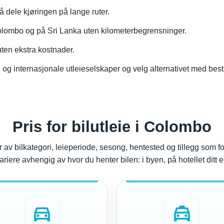
r å dele kjøringen på lange ruter.
Colombo og på Sri Lanka uten kilometerbegrensninger.
ten ekstra kostnader.
 og internasjonale utleieselskaper og velg alternativet med best
Pris for bilutleie i Colombo
v bilkategori, leieperiode, sesong, hentested og tillegg som for
ariere avhengig av hvor du henter bilen: i byen, på hotellet ditt 
directions_car
local_taxi