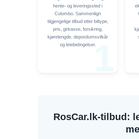
hente- og leveringssted i
ek
Colombo. Sammenlign
tilgjengelige tilbud etter biltype,
pris, girkasse, forsikring,
kj
kjørelengde, depositumsvilkår
1
og leiebetingelser.
RosCar.lk-tilbud: l
me