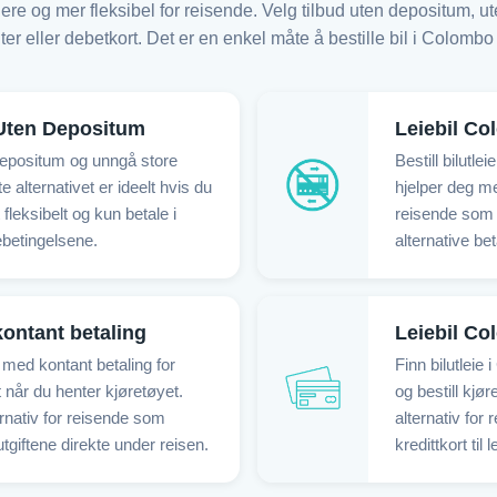
ere og mer fleksibel for reisende. Velg tilbud uten depositum, u
er eller debetkort. Det er en enkel måte å bestille bil i Colombo
Uten Depositum
Leiebil Co
 depositum og unngå store
Bestill bilutle
e alternativet er ideelt hvis du
hjelper deg me
 fleksibelt og kun betale i
reisende som f
iebetingelsene.
alternative be
ontant betaling
Leiebil Co
 med kontant betaling for
Finn bilutleie
når du henter kjøretøyet.
og bestill kjør
ernativ for reisende som
alternativ for
tgiftene direkte under reisen.
kredittkort til l