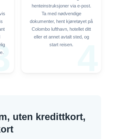
henteinstruksjoner via e-post.
vis
Ta med nødvendige
is
dokumenter, hent kjøretøyet på
ant
Colombo lufthavn, hotellet ditt
d
eller et annet avtalt sted, og
3
4
lig
start reisen.
e.
m, uten kredittkort,
ort