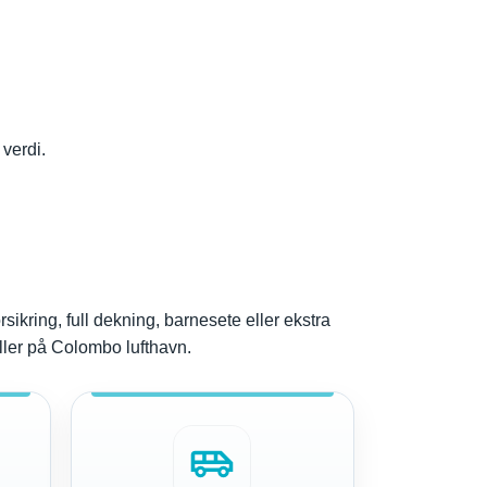
 verdi.
sikring, full dekning, barnesete eller ekstra
eller på Colombo lufthavn.
airport_shuttle