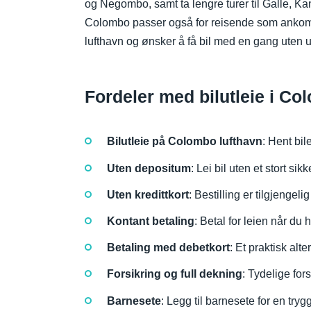
og Negombo, samt ta lengre turer til Galle, Kand
Colombo passer også for reisende som ankom
lufthavn og ønsker å få bil med en gang uten 
Fordeler med bilutleie i C
Bilutleie på Colombo lufthavn
: Hent bil
Uten depositum
: Lei bil uten et stort si
Uten kredittkort
: Bestilling er tilgjengelig
Kontant betaling
: Betal for leien når du 
Betaling med debetkort
: Et praktisk alte
Forsikring og full dekning
: Tydelige for
Barnesete
: Legg til barnesete for en try