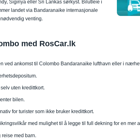
y, Sigiriya eller Sri Lankas sørkyst. Bilutleie i
mer landet via Bandaranaike internasjonale
unødvendig venting.
olombo med RosCar.lk
en ved ankomst til Colombo Bandaranaike lufthavn eller i nærhete
kkerhetsdepositum.
 selv uten kredittkort.
henter bilen.
rnativ for turister som ikke bruker kredittkort.
sikringsvilkår med mulighet til å legge til full dekning for en mer 
gg reise med barn.