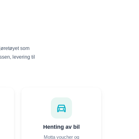
kjøretøyet som
ssen, levering til
directions_car
Henting av bil
Motta voucher og