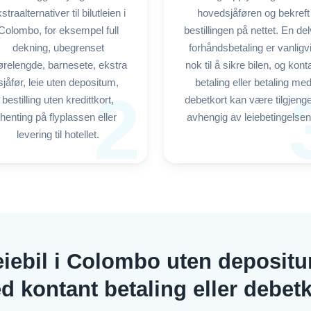
straalternativer til bilutleien i
hovedsjåføren og bekreft
Colombo, for eksempel full
bestillingen på nettet. En del
dekning, ubegrenset
forhåndsbetaling er vanligv
ørelengde, barnesete, ekstra
nok til å sikre bilen, og kont
sjåfør, leie uten depositum,
betaling eller betaling me
2
bestilling uten kredittkort,
debetkort kan være tilgjenge
henting på flyplassen eller
avhengig av leiebetingelsen
levering til hotellet.
eiebil i Colombo uten depositu
d kontant betaling eller debetk