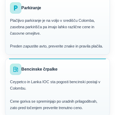
local_parking
Parkiranje
Plačljivo parkiranje je na voljo v središču Colomba,
zasebna parkirišča pa imajo lahko različne cene in
časovne omejitve.
Preden zapustite avto, preverite znake in pravila plačila.
local_gas_station
Bencinske črpalke
Ceypetco in Lanka IOC sta pogosti bencinski postaji v
Colombu.
Cene goriva se spreminjajo po uradnih prilagoditvah,
zato pred točenjem preverite trenutno ceno.