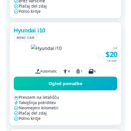
Brez varščine
Plačaj del zdaj
Polno kritje
Hyundai i10
MINI CAR
od
$20
na dan
Automatic
4
1
4
Ogled ponudbe
Prevzem na letališču
Takojšnja potrditev
Neomejeni kilometri
Plačaj del zdaj
Polno kritje