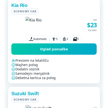
Kia Rio
ECONOMY CAR
od
$23
na dan
Automatic
5
2
5
Ogled ponudbe
Prevzem na letališču
Majhen polog
Dodatni voznik
Samodejni menjalnik
Debetna kartica za polog
Suzuki Swift
ECONOMY CAR
od