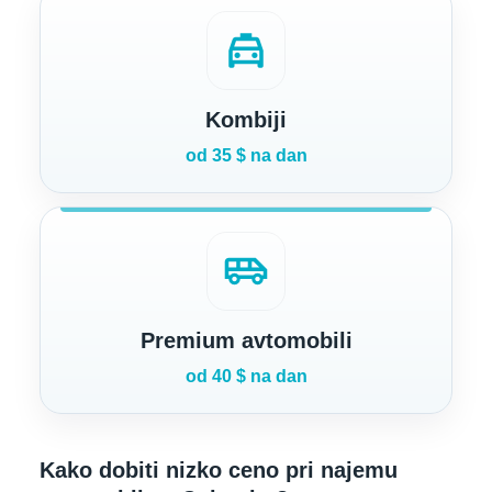
local_taxi
Kombiji
od 35 $ na dan
airport_shuttle
Premium avtomobili
od 40 $ na dan
Kako dobiti nizko ceno pri najemu