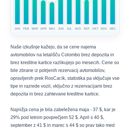
JAN
FEB
MAR
APR
MAJ
JUN
JUL
AVG
SEP
OKT
NOV
DEC
Naše izkušnje kažejo, da se cene najema
avtomobilov na letališču Colombo brez depozita in
brez kreditne kartice razlikujejo po mesecih. Cene so
bile zbrane iz potrjenih rezervacij avtomobilov,
opravljenih prek RosCar.lk, statistika pa vključuje vse
tipe in razrede vozil, vključno z rezervacijami brez
depozita in brez zahtevane kreditne kartice.
Najnižja cena je bila zabeležena maja - 37 $, kar je
29% pod letnim povprečjem 52 $. April s 40 $,
september z 41 $ in marec s 44 $ so prav tako med