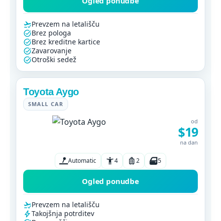
Ogled ponudbe
Prevzem na letališču
Brez pologa
Brez kreditne kartice
Zavarovanje
Otroški sedež
Toyota Aygo
SMALL CAR
od
$19
na dan
Automatic
4
2
5
Ogled ponudbe
Prevzem na letališču
Takojšnja potrditev