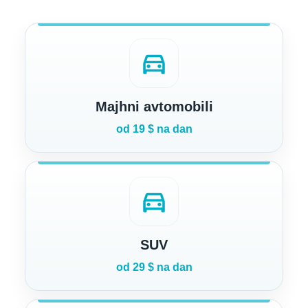
directions_car
Majhni avtomobili
od 19 $ na dan
directions_car
SUV
od 29 $ na dan