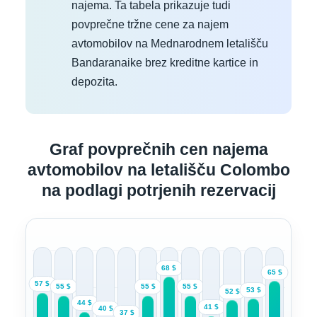
najema. Ta tabela prikazuje tudi
povprečne tržne cene za najem
avtomobilov na Mednarodnem letališču
Bandaranaike brez kreditne kartice in
depozita.
Graf povprečnih cen najema
avtomobilov na letališču Colombo
na podlagi potrjenih rezervacij
68 $
65 $
57 $
55 $
55 $
55 $
53 $
52 $
44 $
41 $
40 $
37 $