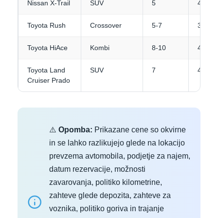
Nissan X-Trail
SUV
5
4
Toyota Rush
Crossover
5-7
3-4
Toyota HiAce
Kombi
8-10
4-5
Toyota Land
SUV
7
4-5
Cruiser Prado
⚠️
Opomba:
Prikazane cene so okvirne
in se lahko razlikujejo glede na lokacijo
prevzema avtomobila, podjetje za najem,
datum rezervacije, možnosti
zavarovanja, politiko kilometrine,
zahteve glede depozita, zahteve za
voznika, politiko goriva in trajanje