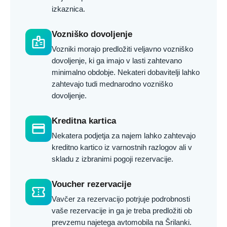
izkaznica.
Vozniško dovoljenje
badge
Vozniki morajo predložiti veljavno vozniško
dovoljenje, ki ga imajo v lasti zahtevano
minimalno obdobje. Nekateri dobavitelji lahko
zahtevajo tudi mednarodno vozniško
dovoljenje.
Kreditna kartica
credit_card
Nekatera podjetja za najem lahko zahtevajo
kreditno kartico iz varnostnih razlogov ali v
skladu z izbranimi pogoji rezervacije.
Voucher rezervacije
confirmation_number
Vavčer za rezervacijo potrjuje podrobnosti
vaše rezervacije in ga je treba predložiti ob
prevzemu najetega avtomobila na Šrilanki.