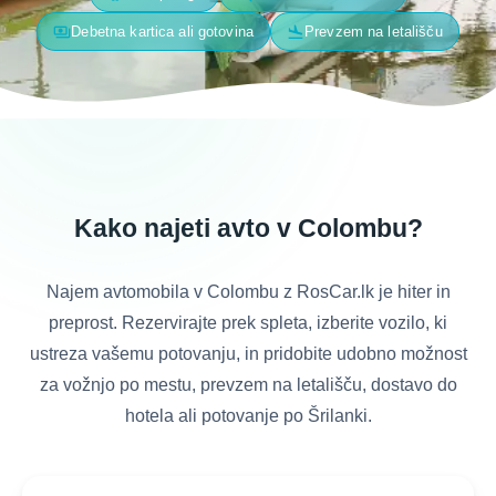
payments
flight_land
Debetna kartica ali gotovina
Prevzem na letališču
Kako najeti avto v Colombu?
Najem avtomobila v Colombu z RosCar.lk je hiter in
preprost. Rezervirajte prek spleta, izberite vozilo, ki
ustreza vašemu potovanju, in pridobite udobno možnost
za vožnjo po mestu, prevzem na letališču, dostavo do
hotela ali potovanje po Šrilanki.