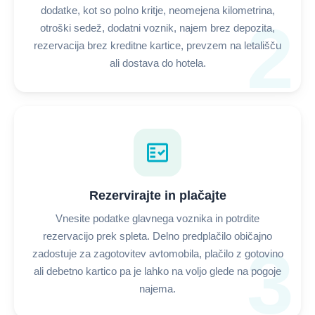
dodatke, kot so polno kritje, neomejena kilometrina,
2
otroški sedež, dodatni voznik, najem brez depozita,
rezervacija brez kreditne kartice, prevzem na letališču
ali dostava do hotela.
fact_check
Rezervirajte in plačajte
Vnesite podatke glavnega voznika in potrdite
rezervacijo prek spleta. Delno predplačilo običajno
3
zadostuje za zagotovitev avtomobila, plačilo z gotovino
ali debetno kartico pa je lahko na voljo glede na pogoje
najema.