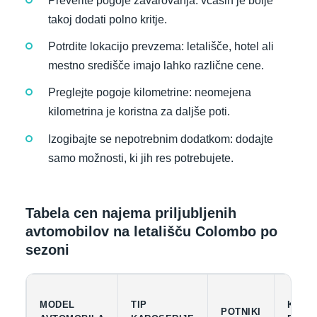
Preverite pogoje zavarovanja: včasih je bolje
takoj dodati polno kritje.
Potrdite lokacijo prevzema: letališče, hotel ali
mestno središče imajo lahko različne cene.
Preglejte pogoje kilometrine: neomejena
kilometrina je koristna za daljše poti.
Izogibajte se nepotrebnim dodatkom: dodajte
samo možnosti, ki jih res potrebujete.
Tabela cen najema priljubljenih
avtomobilov na letališču Colombo po
sezoni
MODEL
TIP
KAPA
POTNIKI