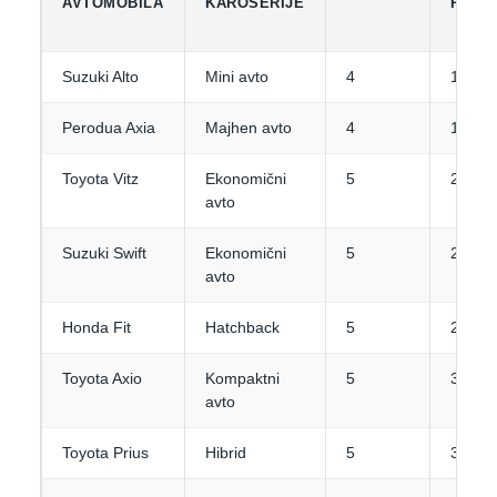
AVTOMOBILA
KAROSERIJE
PRTL
Suzuki Alto
Mini avto
4
1-2
Perodua Axia
Majhen avto
4
1-2
Toyota Vitz
Ekonomični
5
2
avto
Suzuki Swift
Ekonomični
5
2-3
avto
Honda Fit
Hatchback
5
2-3
Toyota Axio
Kompaktni
5
3-4
avto
Toyota Prius
Hibrid
5
3