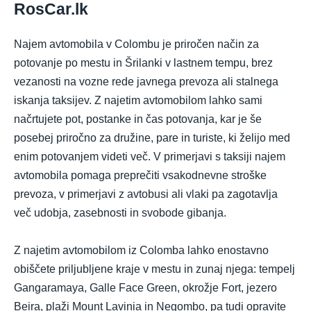
RosCar.lk
Najem avtomobila v Colombu je priročen način za
potovanje po mestu in Šrilanki v lastnem tempu, brez
vezanosti na vozne rede javnega prevoza ali stalnega
iskanja taksijev. Z najetim avtomobilom lahko sami
načrtujete pot, postanke in čas potovanja, kar je še
posebej priročno za družine, pare in turiste, ki želijo med
enim potovanjem videti več. V primerjavi s taksiji najem
avtomobila pomaga preprečiti vsakodnevne stroške
prevoza, v primerjavi z avtobusi ali vlaki pa zagotavlja
več udobja, zasebnosti in svobode gibanja.
Z najetim avtomobilom iz Colomba lahko enostavno
obiščete priljubljene kraje v mestu in zunaj njega: tempelj
Gangaramaya, Galle Face Green, okrožje Fort, jezero
Beira, plaži Mount Lavinia in Negombo, pa tudi opravite