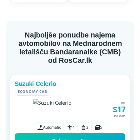
Najboljše ponudbe najema
avtomobilov na Mednarodnem
letališču Bandaranaike (CMB)
od RosCar.lk
Suzuki Celerio
ECONOMY CAR
od
$17
na dan
Automatic
4
2
5