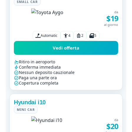
SMALL CAR
da
$19
al giorno
Automatic
4
2
5
Vedi offerta
Ritiro in aeroporto
Conferma immediata
Nessun deposito cauzionale
Paga una parte ora
Copertura completa
Hyundai i10
MINI CAR
da
$20