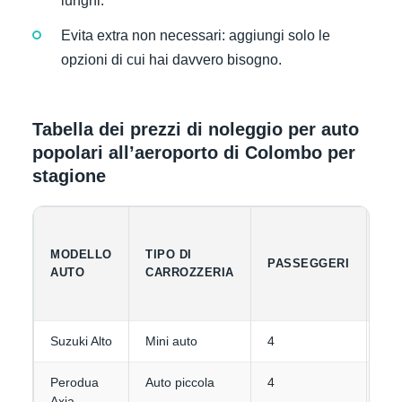
lunghi.
Evita extra non necessari: aggiungi solo le
opzioni di cui hai davvero bisogno.
Tabella dei prezzi di noleggio per auto
popolari all’aeroporto di Colombo per
stagione
MODELLO
TIPO DI
CA
PASSEGGERI
AUTO
CARROZZERIA
BA
Suzuki Alto
Mini auto
4
1-2
Perodua
Auto piccola
4
1-2
Axia