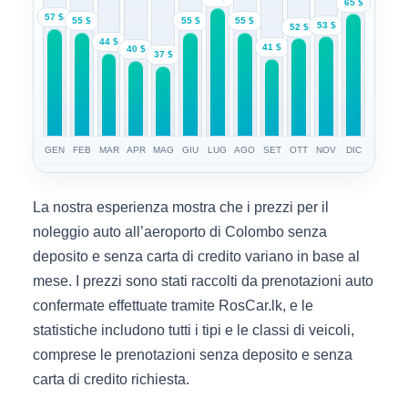
65 $
57 $
55 $
55 $
55 $
53 $
52 $
44 $
41 $
40 $
37 $
GEN
FEB
MAR
APR
MAG
GIU
LUG
AGO
SET
OTT
NOV
DIC
La nostra esperienza mostra che i prezzi per il
noleggio auto all’aeroporto di Colombo senza
deposito e senza carta di credito variano in base al
mese. I prezzi sono stati raccolti da prenotazioni auto
confermate effettuate tramite RosCar.lk, e le
statistiche includono tutti i tipi e le classi di veicoli,
comprese le prenotazioni senza deposito e senza
carta di credito richiesta.