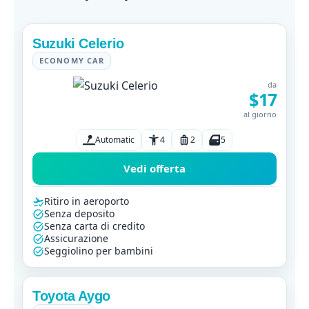
Suzuki Celerio
ECONOMY CAR
da
$17
al giorno
Automatic
4
2
5
Vedi offerta
Ritiro in aeroporto
Senza deposito
Senza carta di credito
Assicurazione
Seggiolino per bambini
Toyota Aygo