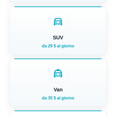
directions_car
SUV
da 29 $ al giorno
local_taxi
Van
da 35 $ al giorno