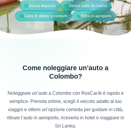
verified
credit_card_off
Senza deposito
Senza carta di credito
payments
flight_land
Carta di debito o contanti
Ritiro in aeroporto
Come noleggiare un’auto a
Colombo?
Noleggiare un’auto a Colombo con RosCar.lk è rapido e
semplice. Prenota online, scegli il veicolo adatto al tuo
viaggio e ottieni un’opzione comoda per guidare in città,
ritirare l’auto in aeroporto, riceverla in hotel o viaggiare in
Sri Lanka.