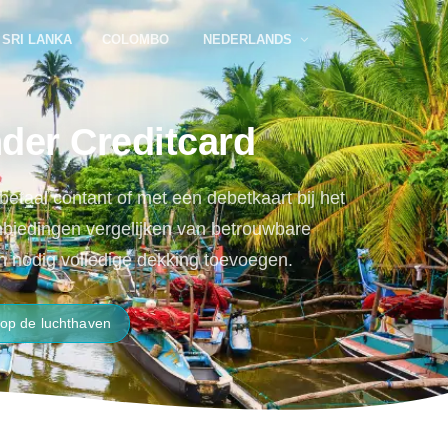
SRI LANKA
COLOMBO
NEDERLANDS
der Creditcard
etaal contant of met een debetkaart bij het
nbiedingen vergelijken van betrouwbare
en nodig volledige dekking toevoegen.
op de luchthaven