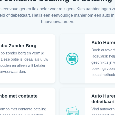
eenvoudiger en flexibeler voor reizigers. Kies aanbiedingen zo
geld of debetkaart. Het is een eenvoudige manier om een auto 
huurvoorwaarden.
Auto Hure
mbo Zonder Borg
Boek autoverh
bo zonder borg en vermijd
RosCar.lk hel
 Deze optie is ideaal als u uw
geschikt zijn 
 houden en alleen wilt betalen
boekingsvoorw
urvoorwaarden.
betaalmethode
mbo met contante
Auto Hure
debetkaart
lombo met contante betaling
Vind autoverh