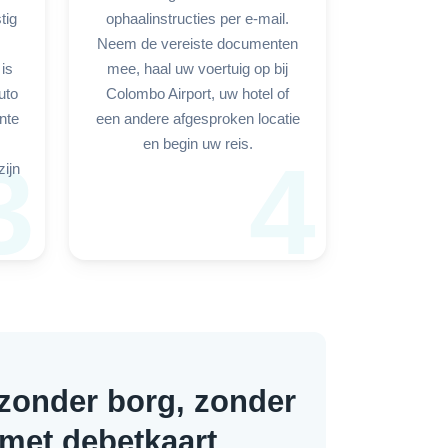
tig
ophaalinstructies per e-mail.
Neem de vereiste documenten
 is
mee, haal uw voertuig op bij
uto
Colombo Airport, uw hotel of
nte
een andere afgesproken locatie
en begin uw reis.
3
4
ijn
zonder borg, zonder
 met debetkaart