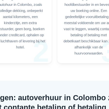
autohuur in Colombo, zoals
hoofdbestuurder in en beves
olledige dekking, onbeperkt
uw boeking online. Een
aantal kilometers, een
gedeeltelijke vooruitbetaling
kinderzitje, een extra
meestal voldoende om uw a
stuurder, geen borg, boeken
vast te leggen, waarbij conta
onder creditcard, ophalen op
betaling of betaling met
2
 luchthaven of levering bij het
debetkaart beschikbaar kan z
hotel.
afhankelijk van de
huurvoorwaarden.
ngen: autoverhuur in Colombo 
t contante betaling of betaling