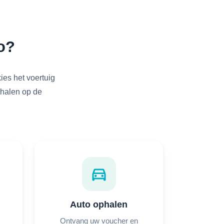
o?
ies het voertuig
ophalen op de
directions_car
Auto ophalen
Ontvang uw voucher en