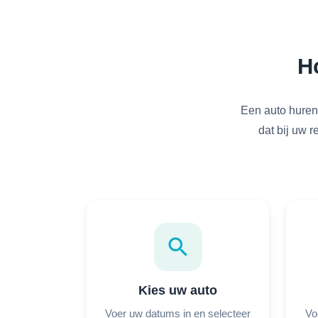
H
Een auto huren 
dat bij uw r
search
Kies uw auto
Voer uw datums in en selecteer
Vo