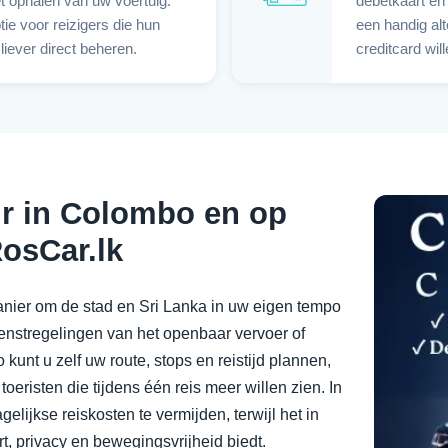
t ophalen van uw voertuig.
debetkaart en
tie voor reizigers die hun
een handig alt
 liever direct beheren.
creditcard wil
r in Colombo en op
osCar.lk
nier om de stad en Sri Lanka in uw eigen tempo
dienstregelingen van het openbaar vervoer of
kunt u zelf uw route, stops en reistijd plannen,
toeristen die tijdens één reis meer willen zien. In
gelijkse reiskosten te vermijden, terwijl het in
t, privacy en bewegingsvrijheid biedt.