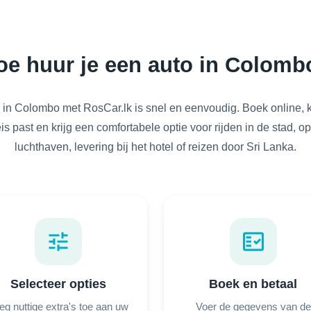
oe huur je een auto in Colomb
in Colombo met RosCar.lk is snel en eenvoudig. Boek online, k
eis past en krijg een comfortabele optie voor rijden in de stad, 
luchthaven, levering bij het hotel of reizen door Sri Lanka.
tune
fact_check
Selecteer opties
Boek en betaal
eg nuttige extra's toe aan uw
Voer de gegevens van de